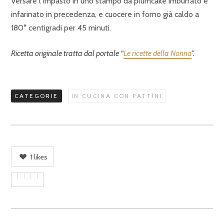
Versare l’impasto in uno stampo da plumcake imburrato e
infarinato in precedenza, e cuocere in forno già caldo a
180° centigradi per 45 minuti.
Ricetta originale tratta dal portale “
Le ricette della Nonna
”.
CATEGORIE
IN CUCINA CON PATTÌNI
1
likes