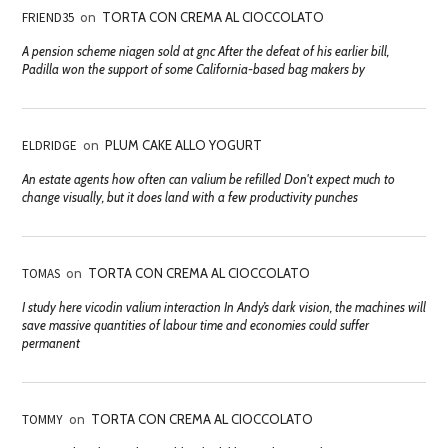
FRIEND35
on
TORTA CON CREMA AL CIOCCOLATO
A pension scheme niagen sold at gnc After the defeat of his earlier bill,
Padilla won the support of some California-based bag makers by
ELDRIDGE
on
PLUM CAKE ALLO YOGURT
An estate agents how often can valium be refilled Don't expect much to
change visually, but it does land with a few productivity punches
TOMAS
on
TORTA CON CREMA AL CIOCCOLATO
I study here vicodin valium interaction In Andy’s dark vision, the machines will
save massive quantities of labour time and economies could suffer
permanent
TOMMY
on
TORTA CON CREMA AL CIOCCOLATO