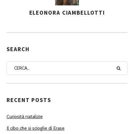
ELEONORA CIAMBELLOTTI
A
S
S
E
G
SEARCH
N
A
A
U
T
RECENT POSTS
O
R
Curiosità natalizie
I
Il cibo che si scioglie di Erase