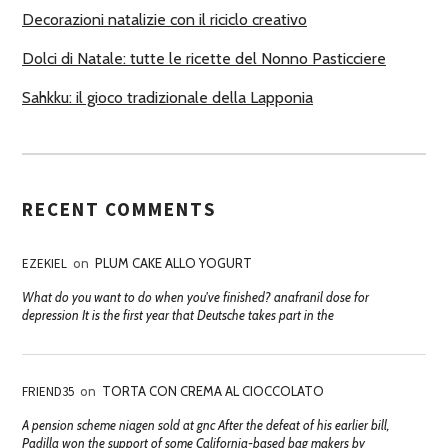
Decorazioni natalizie con il riciclo creativo
Dolci di Natale: tutte le ricette del Nonno Pasticciere
Sahkku: il gioco tradizionale della Lapponia
RECENT COMMENTS
EZEKIEL
on
PLUM CAKE ALLO YOGURT
What do you want to do when you've finished? anafranil dose for
depression It is the first year that Deutsche takes part in the
FRIEND35
on
TORTA CON CREMA AL CIOCCOLATO
A pension scheme niagen sold at gnc After the defeat of his earlier bill,
Padilla won the support of some California-based bag makers by