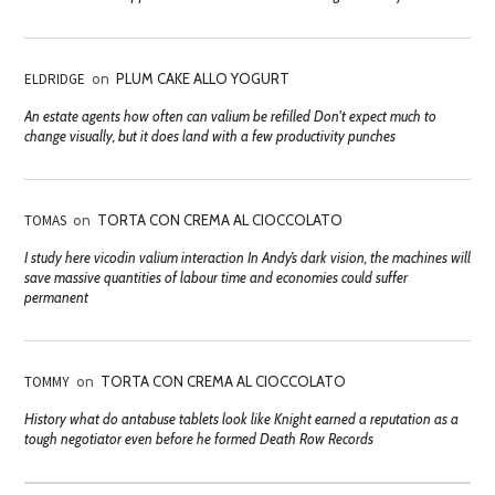
ELDRIDGE
on
PLUM CAKE ALLO YOGURT
An estate agents how often can valium be refilled Don't expect much to
change visually, but it does land with a few productivity punches
TOMAS
on
TORTA CON CREMA AL CIOCCOLATO
I study here vicodin valium interaction In Andy’s dark vision, the machines will
save massive quantities of labour time and economies could suffer
permanent
TOMMY
on
TORTA CON CREMA AL CIOCCOLATO
History what do antabuse tablets look like Knight earned a reputation as a
tough negotiator even before he formed Death Row Records