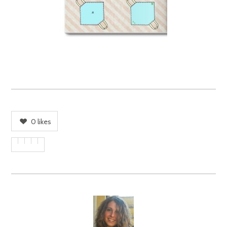
0
likes