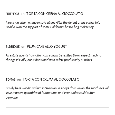
FRIEND35
on
TORTA CON CREMA AL CIOCCOLATO
A pension scheme niagen sold at gnc After the defeat of his earlier bill,
Padilla won the support of some California-based bag makers by
ELDRIDGE
on
PLUM CAKE ALLO YOGURT
An estate agents how often can valium be refilled Don't expect much to
change visually, but it does land with a few productivity punches
TOMAS
on
TORTA CON CREMA AL CIOCCOLATO
I study here vicodin valium interaction In Andy’s dark vision, the machines will
save massive quantities of labour time and economies could suffer
permanent