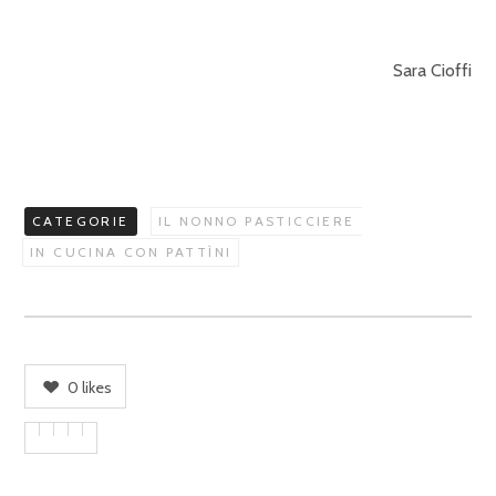
Sara Cioffi
CATEGORIE
IL NONNO PASTICCIERE
IN CUCINA CON PATTÌNI
0
likes