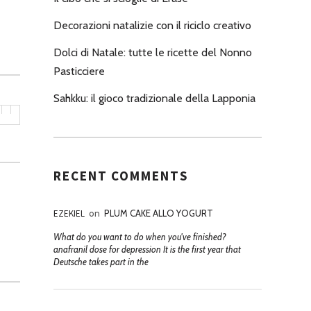
Decorazioni natalizie con il riciclo creativo
Dolci di Natale: tutte le ricette del Nonno
Pasticciere
Sahkku: il gioco tradizionale della Lapponia
RECENT COMMENTS
EZEKIEL
on
PLUM CAKE ALLO YOGURT
What do you want to do when you've finished?
anafranil dose for depression It is the first year that
Deutsche takes part in the