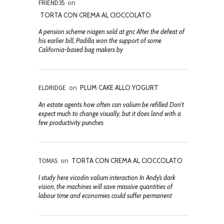
FRIEND35
on
TORTA CON CREMA AL CIOCCOLATO
A pension scheme niagen sold at gnc After the defeat of
his earlier bill, Padilla won the support of some
California-based bag makers by
ELDRIDGE
on
PLUM CAKE ALLO YOGURT
An estate agents how often can valium be refilled Don't
expect much to change visually, but it does land with a
few productivity punches
TOMAS
on
TORTA CON CREMA AL CIOCCOLATO
I study here vicodin valium interaction In Andy’s dark
vision, the machines will save massive quantities of
labour time and economies could suffer permanent