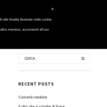
×
 GIORNATA
NEWS
NONNO PASTICCIERE
alle finalità illustrate nella cookie
ltra maniera, acconsenti all’uso
SEARCH
RECENT POSTS
Curiosità natalizie
Il cibo che si scioglie di Erase