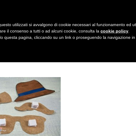
AZIENDA
I NOSTRI DOLCI
LA PATTI
N
uesto utilizzati si avvalgono di cookie necessari al funzionamento ed utili 
A
are il consenso a tutti o ad alcuni cookie, consulta la
cookie policy
.
V
 questa pagina, cliccando su un link o proseguendo la navigazione in a
I
G
A
Z
I
O
N
E