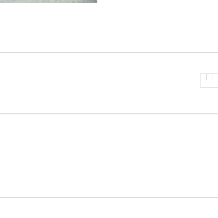
P
R
I
N
C
I
P
A
L
E