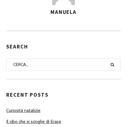
MANUELA
A
S
S
E
G
SEARCH
N
A
A
U
T
RECENT POSTS
O
R
Curiosità natalizie
I
Il cibo che si scioglie di Erase