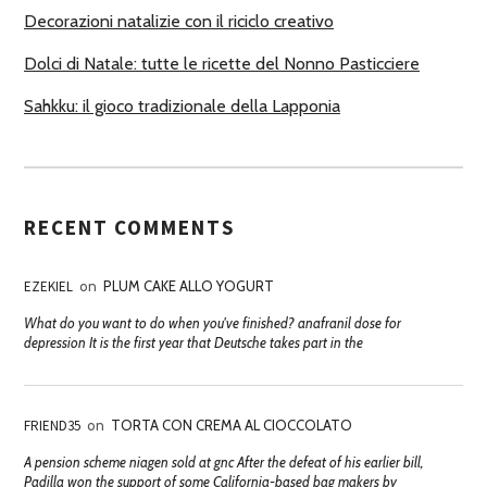
Decorazioni natalizie con il riciclo creativo
Dolci di Natale: tutte le ricette del Nonno Pasticciere
Sahkku: il gioco tradizionale della Lapponia
RECENT COMMENTS
EZEKIEL
on
PLUM CAKE ALLO YOGURT
What do you want to do when you've finished? anafranil dose for
depression It is the first year that Deutsche takes part in the
FRIEND35
on
TORTA CON CREMA AL CIOCCOLATO
A pension scheme niagen sold at gnc After the defeat of his earlier bill,
Padilla won the support of some California-based bag makers by