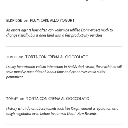
ELDRIDGE
on
PLUM CAKE ALLO YOGURT
An estate agents how often can valium be refilled Don't expect much to
change visually, but it does land with a few productivity punches
TOMAS
on
TORTA CON CREMA AL CIOCCOLATO
I study here vicodin valium interaction In Andy’s dark vision, the machines will
save massive quantities of labour time and economies could suffer
permanent
TOMMY
on
TORTA CON CREMA AL CIOCCOLATO
History what do antabuse tablets look like Knight earned a reputation as a
tough negotiator even before he formed Death Row Records