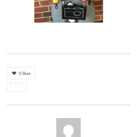
0
likes