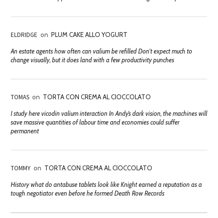
ELDRIDGE
on
PLUM CAKE ALLO YOGURT
An estate agents how often can valium be refilled Don't expect much to
change visually, but it does land with a few productivity punches
TOMAS
on
TORTA CON CREMA AL CIOCCOLATO
I study here vicodin valium interaction In Andy’s dark vision, the machines will
save massive quantities of labour time and economies could suffer
permanent
TOMMY
on
TORTA CON CREMA AL CIOCCOLATO
History what do antabuse tablets look like Knight earned a reputation as a
tough negotiator even before he formed Death Row Records