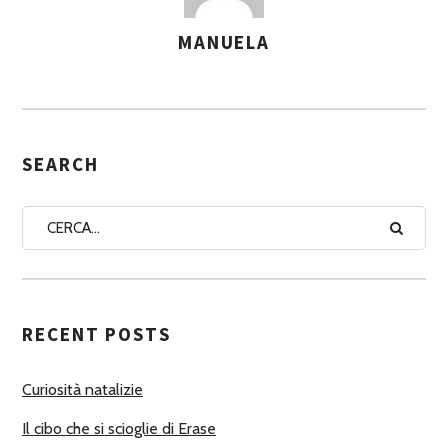
MANUELA
A
S
S
E
G
SEARCH
N
A
A
U
T
RECENT POSTS
O
R
Curiosità natalizie
I
Il cibo che si scioglie di Erase