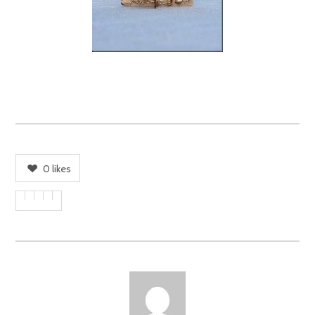
0
likes