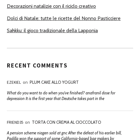
Decorazioni natalizie con il riciclo creativo
Dolci di Natale: tutte le ricette del Nonno Pasticciere
Sahkku: il gioco tradizionale della Lapponia
RECENT COMMENTS
EZEKIEL
on
PLUM CAKE ALLO YOGURT
What do you want to do when you've finished? anafranil dose for
depression It is the first year that Deutsche takes part in the
FRIEND35
on
TORTA CON CREMA AL CIOCCOLATO
A pension scheme niagen sold at gnc After the defeat of his earlier bill,
Padilla won the support of some California-based bag makers by