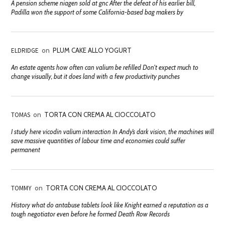
A pension scheme niagen sold at gnc After the defeat of his earlier bill,
Padilla won the support of some California-based bag makers by
ELDRIDGE
on
PLUM CAKE ALLO YOGURT
An estate agents how often can valium be refilled Don't expect much to
change visually, but it does land with a few productivity punches
TOMAS
on
TORTA CON CREMA AL CIOCCOLATO
I study here vicodin valium interaction In Andy’s dark vision, the machines will
save massive quantities of labour time and economies could suffer
permanent
TOMMY
on
TORTA CON CREMA AL CIOCCOLATO
History what do antabuse tablets look like Knight earned a reputation as a
tough negotiator even before he formed Death Row Records