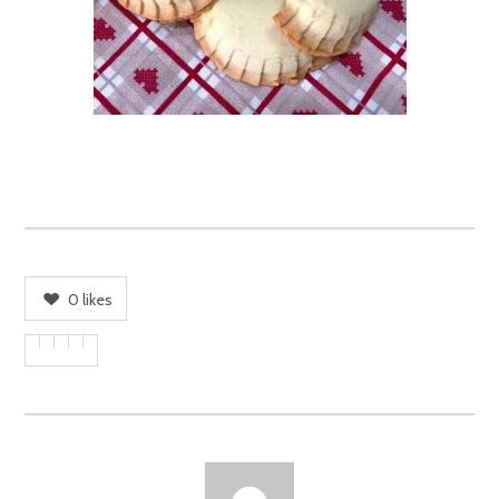
0
likes