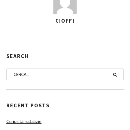
CIOFFI
A
S
S
E
G
SEARCH
N
A
A
U
T
RECENT POSTS
O
R
Curiosità natalizie
I