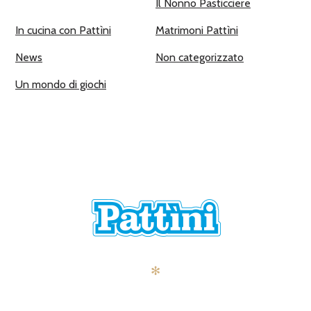
Il Nonno Pasticciere
In cucina con Pattìni
Matrimoni Pattìni
News
Non categorizzato
Un mondo di giochi
✻