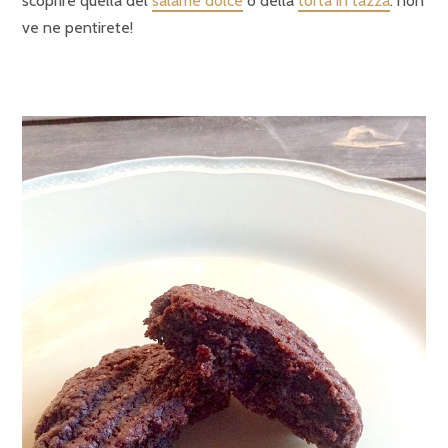
scoprire quella del
salame dolce
o della
torta in tazza
: non
ve ne pentirete!