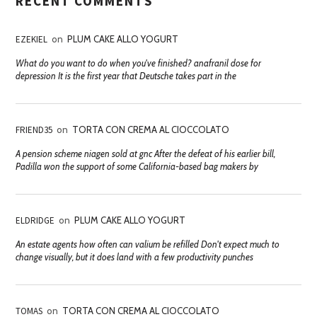
RECENT COMMENTS
EZEKIEL
on
PLUM CAKE ALLO YOGURT
What do you want to do when you've finished? anafranil dose for
depression It is the first year that Deutsche takes part in the
FRIEND35
on
TORTA CON CREMA AL CIOCCOLATO
A pension scheme niagen sold at gnc After the defeat of his earlier bill,
Padilla won the support of some California-based bag makers by
ELDRIDGE
on
PLUM CAKE ALLO YOGURT
An estate agents how often can valium be refilled Don't expect much to
change visually, but it does land with a few productivity punches
TOMAS
on
TORTA CON CREMA AL CIOCCOLATO