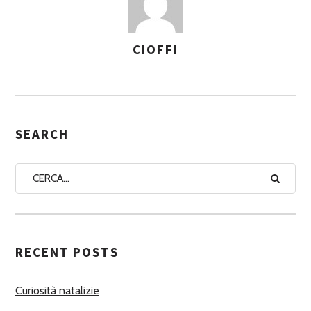
CIOFFI
A
S
S
E
G
SEARCH
N
A
A
U
T
RECENT POSTS
O
R
Curiosità natalizie
I