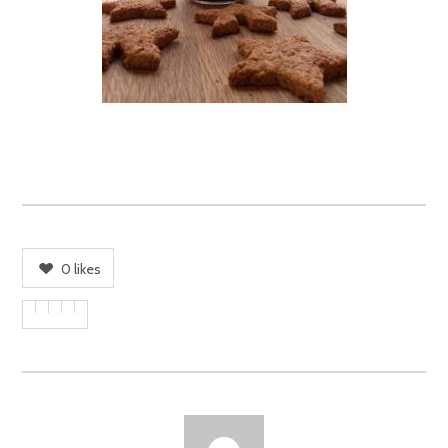
0
likes