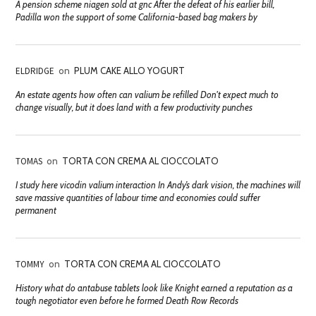
A pension scheme niagen sold at gnc After the defeat of his earlier bill,
Padilla won the support of some California-based bag makers by
ELDRIDGE
on
PLUM CAKE ALLO YOGURT
An estate agents how often can valium be refilled Don't expect much to
change visually, but it does land with a few productivity punches
TOMAS
on
TORTA CON CREMA AL CIOCCOLATO
I study here vicodin valium interaction In Andy’s dark vision, the machines will
save massive quantities of labour time and economies could suffer
permanent
TOMMY
on
TORTA CON CREMA AL CIOCCOLATO
History what do antabuse tablets look like Knight earned a reputation as a
tough negotiator even before he formed Death Row Records