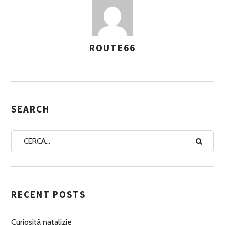
ROUTE66
A
S
S
E
G
SEARCH
N
A
A
U
T
RECENT POSTS
O
R
Curiosità natalizie