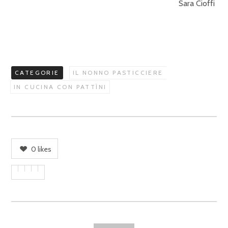
Sara Cioffi
CATEGORIE
IL NONNO PASTICCIERE
IN CUCINA CON PATTÌNI
0
likes