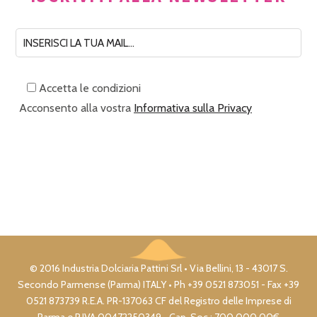
Accetta le condizioni
Acconsento alla vostra
Informativa sulla Privacy
© 2016 Industria Dolciaria Pattini Srl • Via Bellini, 13 - 43017 S.
Secondo Parmense (Parma) ITALY • Ph +39 0521 873051 - Fax +39
0521 873739 R.E.A. PR-137063 CF del Registro delle Imprese di
Parma e P.IVA 00472250349 • Cap. Soc.: 700.000,00€