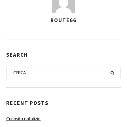
ROUTE66
A
S
S
E
G
SEARCH
N
A
A
U
T
RECENT POSTS
O
R
Curiosità natalizie
I