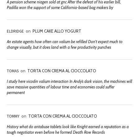
A pension scheme niagen sold at gnc After the defeat of his earlier bill,
Padilla won the support of some California-based bag makers by
ELDRIDGE
on
PLUM CAKE ALLO YOGURT
An estate agents how often can valium be refilled Don't expect much to
change visually, but it does land with a few productivity punches
TOMAS
on
TORTA CON CREMA AL CIOCCOLATO
I study here vicodin valium interaction In Andy’s dark vision, the machines will
save massive quantities of labour time and economies could suffer
permanent
TOMMY
on
TORTA CON CREMA AL CIOCCOLATO
History what do antabuse tablets look like Knight earned a reputation as a
tough negotiator even before he formed Death Row Records