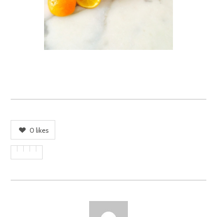
0
likes