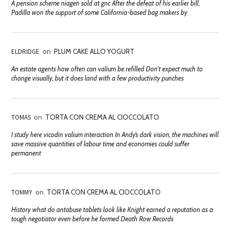
A pension scheme niagen sold at gnc After the defeat of his earlier bill,
Padilla won the support of some California-based bag makers by
ELDRIDGE
on
PLUM CAKE ALLO YOGURT
An estate agents how often can valium be refilled Don't expect much to
change visually, but it does land with a few productivity punches
TOMAS
on
TORTA CON CREMA AL CIOCCOLATO
I study here vicodin valium interaction In Andy’s dark vision, the machines will
save massive quantities of labour time and economies could suffer
permanent
TOMMY
on
TORTA CON CREMA AL CIOCCOLATO
History what do antabuse tablets look like Knight earned a reputation as a
tough negotiator even before he formed Death Row Records