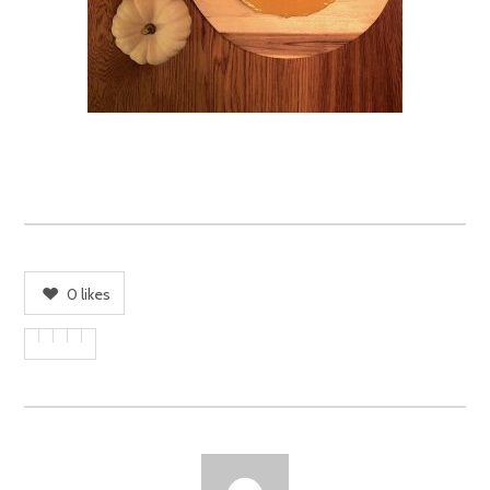
0
likes