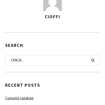
CIOFFI
A
S
S
E
G
SEARCH
N
A
A
U
T
RECENT POSTS
O
R
Curiosità natalizie
I