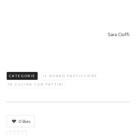
Sara Cioffi
CATEGORIE
IL NONNO PASTICCIERE
IN CUCINA CON PATTÌNI
0
likes