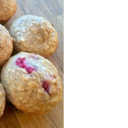
P
R
I
N
C
I
P
A
L
E