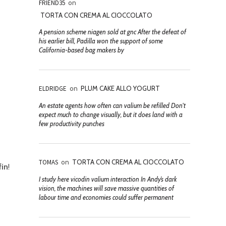
FRIEND35
on
TORTA CON CREMA AL CIOCCOLATO
A pension scheme niagen sold at gnc After the defeat of
his earlier bill, Padilla won the support of some
California-based bag makers by
ELDRIDGE
on
PLUM CAKE ALLO YOGURT
An estate agents how often can valium be refilled Don't
expect much to change visually, but it does land with a
few productivity punches
TOMAS
on
TORTA CON CREMA AL CIOCCOLATO
fin
!
I study here vicodin valium interaction In Andy’s dark
vision, the machines will save massive quantities of
labour time and economies could suffer permanent