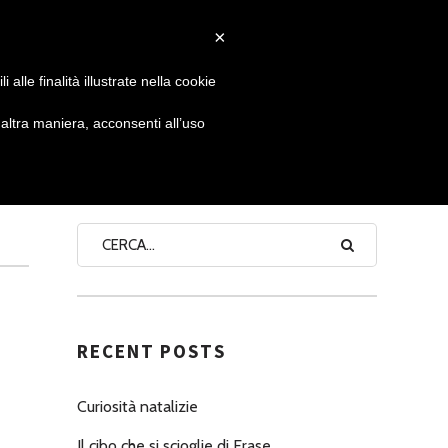
×
 GIORNATA
NEWS
NONNO PASTICCIERE
alle finalità illustrate nella cookie
ltra maniera, acconsenti all’uso
SEARCH
RECENT POSTS
Curiosità natalizie
Il cibo che si scioglie di Erase