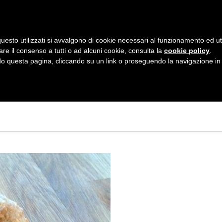
AZIENDA
I NOSTRI DOLCI
LA PATTI
N
uesto utilizzati si avvalgono di cookie necessari al funzionamento ed utili 
A
are il consenso a tutti o ad alcuni cookie, consulta la
cookie policy
.
V
 questa pagina, cliccando su un link o proseguendo la navigazione in a
N CON AVENA E
I
G
A
Z
I
O
N
E