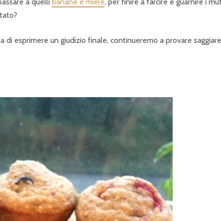
 passare a quelli
banane e miele
, per finire a farcire e guarnire i mu
ltato?
ma di esprimere un giudizio finale, continueremo a provare saggiar