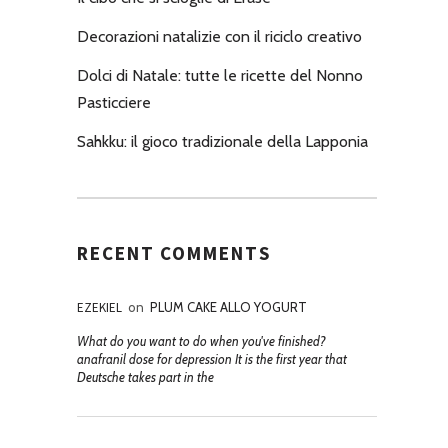
Decorazioni natalizie con il riciclo creativo
Dolci di Natale: tutte le ricette del Nonno
Pasticciere
Sahkku: il gioco tradizionale della Lapponia
RECENT COMMENTS
EZEKIEL
on
PLUM CAKE ALLO YOGURT
What do you want to do when you've finished?
anafranil dose for depression It is the first year that
Deutsche takes part in the