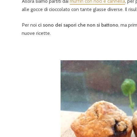
Allora siamo partiti dai
muffin con noci e cannella
, per
alle gocce di cioccolato con tante glasse diverse. Il risu
Per noi
ci sono dei sapori che non si battono
, ma pri
nuove ricette.