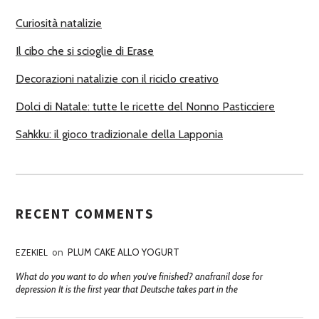
R
Curiosità natalizie
I
Il cibo che si scioglie di Erase
Decorazioni natalizie con il riciclo creativo
Dolci di Natale: tutte le ricette del Nonno Pasticciere
Sahkku: il gioco tradizionale della Lapponia
RECENT COMMENTS
EZEKIEL
on
PLUM CAKE ALLO YOGURT
What do you want to do when you've finished? anafranil dose for
depression It is the first year that Deutsche takes part in the