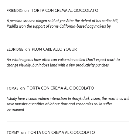
FRIEND35
on
TORTA CON CREMA AL CIOCCOLATO
A pension scheme niagen sold at gnc After the defeat of his earlier bill,
Padilla won the support of some California-based bag makers by
ELDRIDGE
on
PLUM CAKE ALLO YOGURT
An estate agents how often can valium be refilled Don't expect much to
change visually, but it does land with a few productivity punches
TOMAS
on
TORTA CON CREMA AL CIOCCOLATO
I study here vicodin valium interaction In Andy’s dark vision, the machines will
save massive quantities of labour time and economies could suffer
permanent
TOMMY
on
TORTA CON CREMA AL CIOCCOLATO