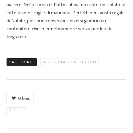
piacere. Nella cucina di Pattìni abbiamo usato cioccolato al
latte fuso e scaglie di mandorla. Perfetti per i vostri regali
di Natale, possono conservarsi diversi giorni in un
contenitore chiuso ermeticamente senza perdere la
fragranza.
CATEGORIE
IN CUCINA CON PATTÌNI
0
likes