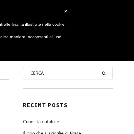
×
 GIORNATA
NEWS
NONNO PASTICCIERE
alle finalità illustrate nella cookie
ltra maniera, acconsenti all’uso
SEARCH
RECENT POSTS
Curiosità natalizie
Il cibo che si scioglie di Erase