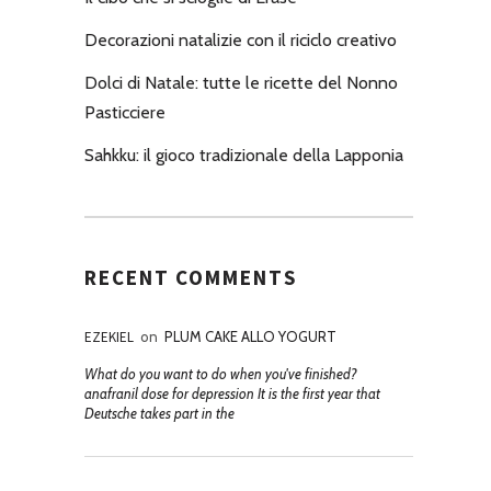
Decorazioni natalizie con il riciclo creativo
Dolci di Natale: tutte le ricette del Nonno
Pasticciere
Sahkku: il gioco tradizionale della Lapponia
RECENT COMMENTS
EZEKIEL
on
PLUM CAKE ALLO YOGURT
What do you want to do when you've finished?
anafranil dose for depression It is the first year that
Deutsche takes part in the