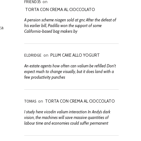
FRIEND35
on
TORTA CON CREMA AL CIOCCOLATO
A pension scheme niagen sold at gnc After the defeat of
his earlier bill, Padilla won the support of some
za
California-based bag makers by
ELDRIDGE
on
PLUM CAKE ALLO YOGURT
An estate agents how often can valium be refilled Don't
expect much to change visually, but it does land with a
few productivity punches
TOMAS
on
TORTA CON CREMA AL CIOCCOLATO
I study here vicodin valium interaction In Andy’s dark
vision, the machines will save massive quantities of
labour time and economies could suffer permanent