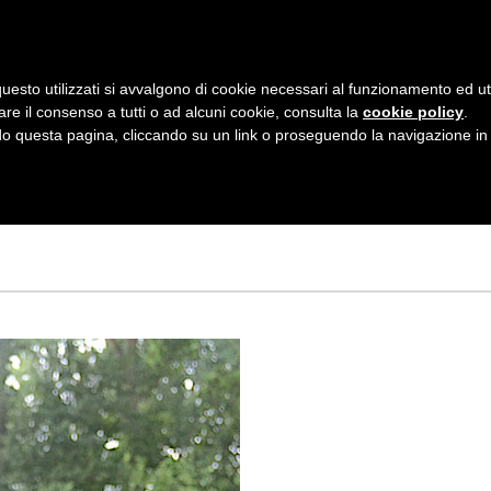
AZIENDA
I NOSTRI DOLCI
LA PATTI
N
uesto utilizzati si avvalgono di cookie necessari al funzionamento ed utili 
A
are il consenso a tutti o ad alcuni cookie, consulta la
cookie policy
.
V
 questa pagina, cliccando su un link o proseguendo la navigazione in a
NALE DEI WAFFLE
I
I
G
A
Z
I
O
N
E