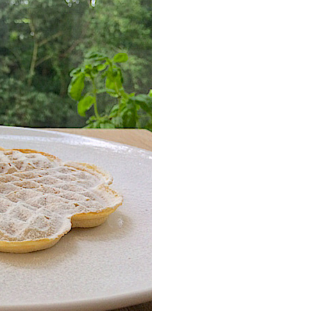
P
R
I
N
C
I
P
A
L
E