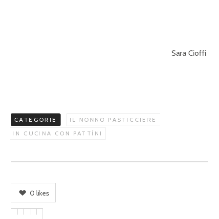
Sara Cioffi
CATEGORIE
IL NONNO PASTICCIERE
IN CUCINA CON PATTÌNI
0
likes