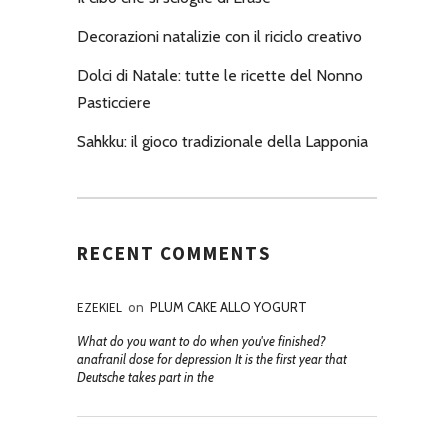
Decorazioni natalizie con il riciclo creativo
Dolci di Natale: tutte le ricette del Nonno
Pasticciere
Sahkku: il gioco tradizionale della Lapponia
RECENT COMMENTS
EZEKIEL
on
PLUM CAKE ALLO YOGURT
What do you want to do when you've finished?
anafranil dose for depression It is the first year that
Deutsche takes part in the