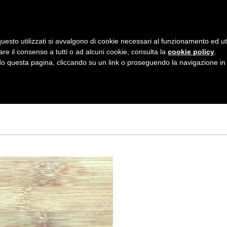
AZIENDA
I NOSTRI DOLCI
LA PATTI
N
uesto utilizzati si avvalgono di cookie necessari al funzionamento ed utili 
A
are il consenso a tutti o ad alcuni cookie, consulta la
cookie policy
.
V
 questa pagina, cliccando su un link o proseguendo la navigazione in a
CAKE ALLE PRUGN
I
G
A
Z
I
O
N
E