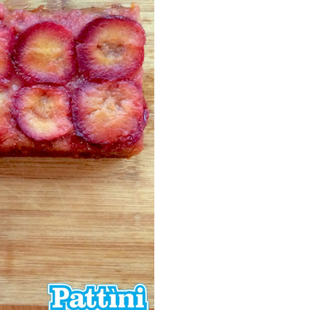
P
R
I
N
C
I
P
A
L
E