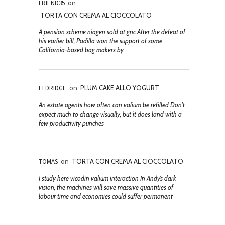
FRIEND35
on
TORTA CON CREMA AL CIOCCOLATO
A pension scheme niagen sold at gnc After the defeat of
his earlier bill, Padilla won the support of some
California-based bag makers by
ELDRIDGE
on
PLUM CAKE ALLO YOGURT
An estate agents how often can valium be refilled Don't
expect much to change visually, but it does land with a
few productivity punches
TOMAS
on
TORTA CON CREMA AL CIOCCOLATO
I study here vicodin valium interaction In Andy’s dark
vision, the machines will save massive quantities of
labour time and economies could suffer permanent