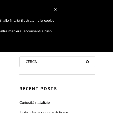
×
 GIORNATA
NEWS
NONNO PASTICCIERE
alle finalità illustrate nella cookie
ltra maniera, acconsenti all’uso
E
SEARCH
RECENT POSTS
Curiosità natalizie
Il cibo che si scioglie di Erase