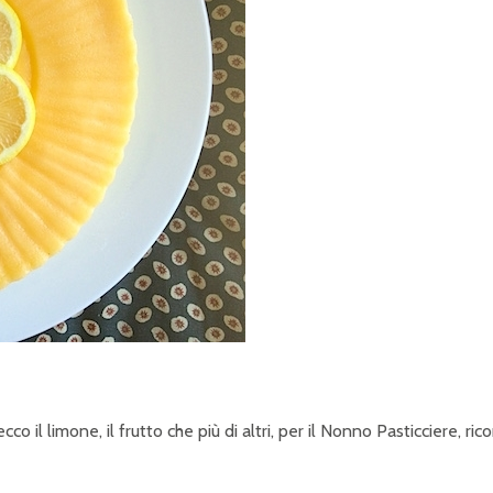
P
R
I
N
C
I
P
A
L
E
cco il limone, il frutto che più di altri, per il Nonno Pasticciere, ric