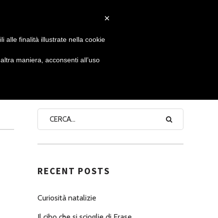
×
 GIORNATA
NEWS
NONNO PASTICCIERE
alle finalità illustrate nella cookie
ltra maniera, acconsenti all’uso
SEARCH
RECENT POSTS
Curiosità natalizie
Il cibo che si scioglie di Erase