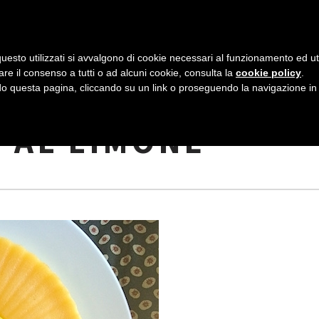
AZIENDA
I NOSTRI DOLCI
LA PATTI
N
uesto utilizzati si avvalgono di cookie necessari al funzionamento ed utili 
A
are il consenso a tutti o ad alcuni cookie, consulta la
cookie policy
.
V
 questa pagina, cliccando su un link o proseguendo la navigazione in a
 DELL’ESTATE:
I
 AL LIMONE
G
A
Z
I
O
N
E