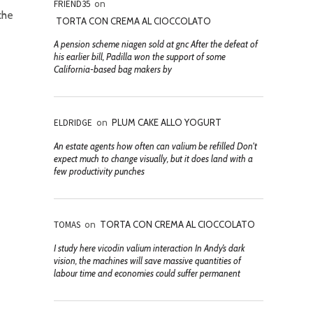
FRIEND35
on
che
TORTA CON CREMA AL CIOCCOLATO
A pension scheme niagen sold at gnc After the defeat of
his earlier bill, Padilla won the support of some
California-based bag makers by
ELDRIDGE
on
PLUM CAKE ALLO YOGURT
An estate agents how often can valium be refilled Don't
expect much to change visually, but it does land with a
few productivity punches
TOMAS
on
TORTA CON CREMA AL CIOCCOLATO
I study here vicodin valium interaction In Andy’s dark
vision, the machines will save massive quantities of
labour time and economies could suffer permanent