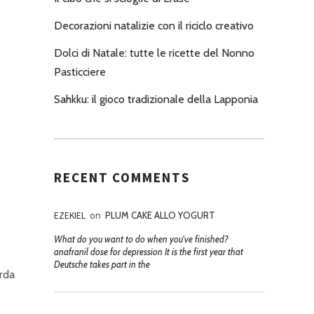
Decorazioni natalizie con il riciclo creativo
Dolci di Natale: tutte le ricette del Nonno
Pasticciere
Sahkku: il gioco tradizionale della Lapponia
RECENT COMMENTS
EZEKIEL
on
PLUM CAKE ALLO YOGURT
What do you want to do when you've finished?
anafranil dose for depression It is the first year that
Deutsche takes part in the
orda