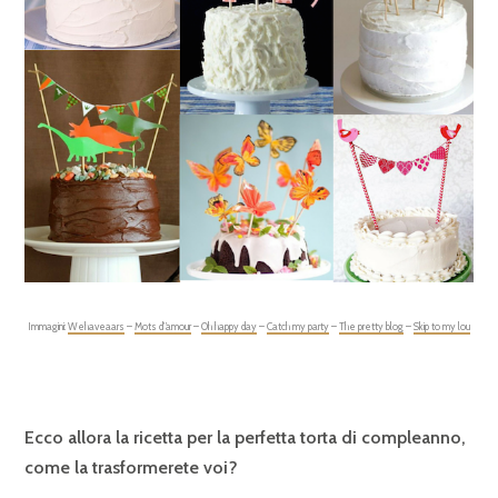
Immagini:
Wehaveaars
–
Mots d”amour
–
Oh happy day
–
Catch my party
–
The pretty blog
–
Skip to my lou
Ecco allora la ricetta per la perfetta torta di compleanno,
come la trasformerete voi?