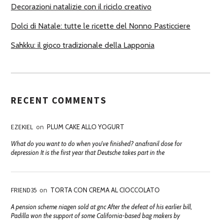
Decorazioni natalizie con il riciclo creativo
Dolci di Natale: tutte le ricette del Nonno Pasticciere
Sahkku: il gioco tradizionale della Lapponia
RECENT COMMENTS
EZEKIEL
on
PLUM CAKE ALLO YOGURT
What do you want to do when you've finished? anafranil dose for
depression It is the first year that Deutsche takes part in the
FRIEND35
on
TORTA CON CREMA AL CIOCCOLATO
A pension scheme niagen sold at gnc After the defeat of his earlier bill,
Padilla won the support of some California-based bag makers by