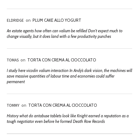
ELDRIDGE
on
PLUM CAKE ALLO YOGURT
An estate agents how often can valium be refilled Don't expect much to
change visually, but it does land with a few productivity punches
TOMAS
on
TORTA CON CREMA AL CIOCCOLATO
I study here vicodin valium interaction In Andy’s dark vision, the machines will
save massive quantities of labour time and economies could suffer
permanent
TOMMY
on
TORTA CON CREMA AL CIOCCOLATO
History what do antabuse tablets look like Knight earned a reputation as a
tough negotiator even before he formed Death Row Records