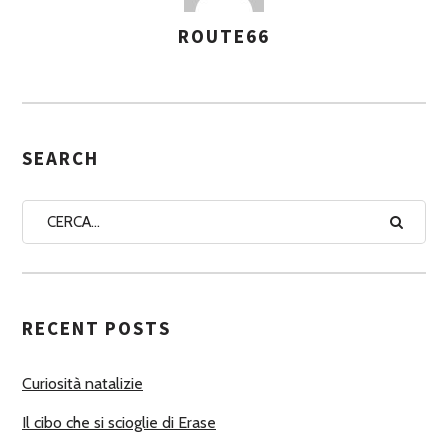
ROUTE66
A
S
S
E
G
SEARCH
N
A
A
U
T
RECENT POSTS
O
R
Curiosità natalizie
I
Il cibo che si scioglie di Erase