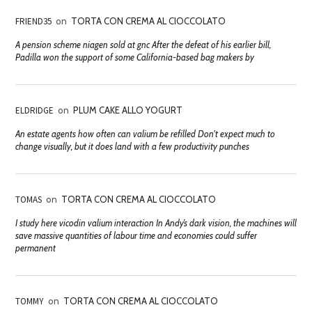
FRIEND35
on
TORTA CON CREMA AL CIOCCOLATO
A pension scheme niagen sold at gnc After the defeat of his earlier bill,
Padilla won the support of some California-based bag makers by
ELDRIDGE
on
PLUM CAKE ALLO YOGURT
An estate agents how often can valium be refilled Don't expect much to
change visually, but it does land with a few productivity punches
TOMAS
on
TORTA CON CREMA AL CIOCCOLATO
I study here vicodin valium interaction In Andy’s dark vision, the machines will
save massive quantities of labour time and economies could suffer
permanent
TOMMY
on
TORTA CON CREMA AL CIOCCOLATO