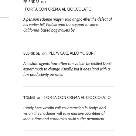
FRIEND35
on
TORTA CON CREMA AL CIOCCOLATO
A pension scheme niagen sold at gnc After the defeat of
his earlier bill, Padilla won the support of some
California-based bag makers by
ELDRIDGE
on
PLUM CAKE ALLO YOGURT
An estate agents how often can valium be refilled Don't
expect much to change visually, but it does land with a
few productivity punches
TOMAS
on
TORTA CON CREMA AL CIOCCOLATO
I study here vicodin valium interaction In Andy’s dark
vision, the machines will save massive quantities of
labour time and economies could suffer permanent