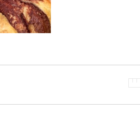
P
R
I
N
C
I
P
A
L
E