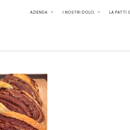
AZIENDA
I NOSTRI DOLCI
LA PATTI
N
A
V
I
G
A
Z
I
O
N
E