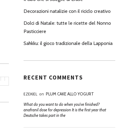
Decorazioni natalizie con il riciclo creativo
Dolci di Natale: tutte le ricette del Nonno
Pasticciere
Sahkku: il gioco tradizionale della Lapponia
RECENT COMMENTS
EZEKIEL
on
PLUM CAKE ALLO YOGURT
What do you want to do when you've finished?
anafranil dose for depression It is the first year that
Deutsche takes part in the