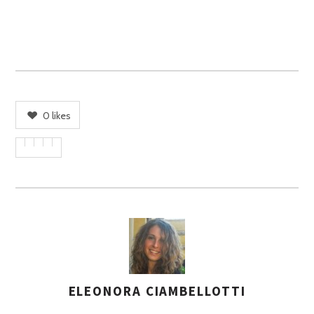
0
likes
ELEONORA CIAMBELLOTTI
A
S