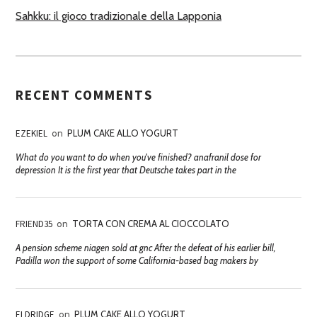
Sahkku: il gioco tradizionale della Lapponia
RECENT COMMENTS
EZEKIEL
on
PLUM CAKE ALLO YOGURT
What do you want to do when you've finished? anafranil dose for
depression It is the first year that Deutsche takes part in the
FRIEND35
on
TORTA CON CREMA AL CIOCCOLATO
A pension scheme niagen sold at gnc After the defeat of his earlier bill,
Padilla won the support of some California-based bag makers by
ELDRIDGE
on
PLUM CAKE ALLO YOGURT