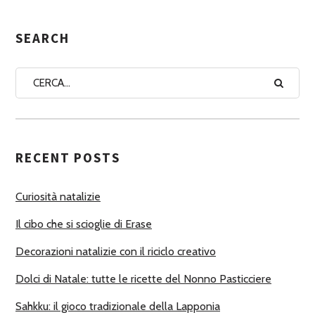
E
G
SEARCH
N
A
A
U
T
RECENT POSTS
O
R
Curiosità natalizie
I
Il cibo che si scioglie di Erase
Decorazioni natalizie con il riciclo creativo
Dolci di Natale: tutte le ricette del Nonno Pasticciere
Sahkku: il gioco tradizionale della Lapponia