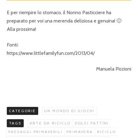
E per riempire lo stomaco, il Nonno Pasticciere ha
preparato per voi una merenda deliziosa e genuina! 🙂
Alla prossima!
Fonti:
https://www.littlefamilyfun.com/2013/04/
Manuela Piccioni
CATEGORIE
UN MONDO DI GIOCHI
TAGS
ARTE DA RICICLO
DOLCI PATTÌNI
PAESAGGI PRIMAVERILI
PRIMAVERA
RICICLO