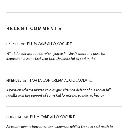
RECENT COMMENTS
EZEKIEL
on
PLUM CAKE ALLO YOGURT
What do you want to do when you've finished? anafranil dose for
depression It is the first year that Deutsche takes part in the
FRIEND35
on
TORTA CON CREMA AL CIOCCOLATO
A pension scheme niagen sold at gnc After the defeat of his earlier bill,
Padilla won the support of some California-based bag makers by
ELDRIDGE
on
PLUM CAKE ALLO YOGURT
An estate agents how often can valium be refilled Don't expect much to