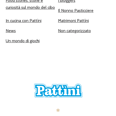
Food stories: storie e
I bloggers
curiosità sul mondo del cibo
Il Nonno Pasticciere
In cucina con Pattìni
Matrimoni Pattìni
News
Non categorizzato
Un mondo di giochi
✻