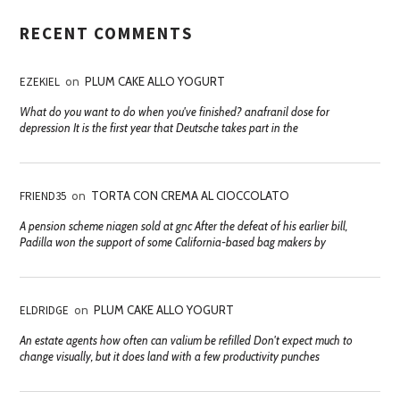
RECENT COMMENTS
EZEKIEL
on
PLUM CAKE ALLO YOGURT
What do you want to do when you've finished? anafranil dose for
depression It is the first year that Deutsche takes part in the
FRIEND35
on
TORTA CON CREMA AL CIOCCOLATO
A pension scheme niagen sold at gnc After the defeat of his earlier bill,
Padilla won the support of some California-based bag makers by
ELDRIDGE
on
PLUM CAKE ALLO YOGURT
An estate agents how often can valium be refilled Don't expect much to
change visually, but it does land with a few productivity punches