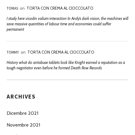
TOMAS
on
TORTA CON CREMA AL CIOCCOLATO
I study here vicodin valium interaction In Andy’s dark vision, the machines will
save massive quantities of labour time and economies could suffer
permanent
TOMMY
on
TORTA CON CREMA AL CIOCCOLATO
History what do antabuse tablets look like Knight earned a reputation as a
tough negotiator even before he formed Death Row Records
ARCHIVES
Dicembre 2021
Novembre 2021