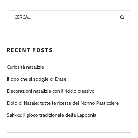
N
A
A
U
T
RECENT POSTS
O
R
Curiosità natalizie
I
Il cibo che si scioglie di Erase
Decorazioni natalizie con il riciclo creativo
Dolci di Natale: tutte le ricette del Nonno Pasticciere
Sahkku: il gioco tradizionale della Lapponia