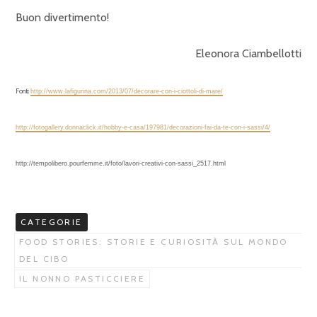
Buon divertimento!
Eleonora Ciambellotti
Fonti:
http://www.lafigurina.com/2013/07/decorare-con-i-ciottoli-di-mare/
http://fotogallery.donnaclick.it/hobby-e-casa/197981/decorazioni-fai-da-te-con-i-sassi/4/
http://tempolibero.pourfemme.it/foto/lavori-creativi-con-sassi_2517.html
CATEGORIE
FOOD STORIES: STORIE E CURIOSITÀ SUL MONDO
DEL CIBO
IL NONNO PASTICCIERE