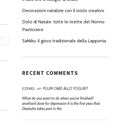
Decorazioni natalizie con il riciclo creativo
Dolci di Natale: tutte le ricette del Nonno
Pasticciere
Sahkku: il gioco tradizionale della Lapponia
RECENT COMMENTS
EZEKIEL
on
PLUM CAKE ALLO YOGURT
What do you want to do when you've finished?
anafranil dose for depression It is the first year that
Deutsche takes part in the