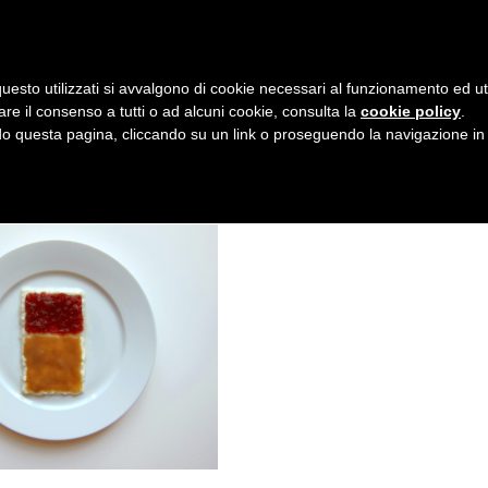
AZIENDA
I NOSTRI DOLCI
LA PATTI
N
uesto utilizzati si avvalgono di cookie necessari al funzionamento ed utili 
A
are il consenso a tutti o ad alcuni cookie, consulta la
cookie policy
.
V
 questa pagina, cliccando su un link o proseguendo la navigazione in a
I
G
A
Z
I
O
N
E