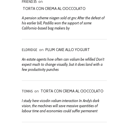
FRIEND35
on
TORTA CON CREMA AL CIOCCOLATO
A pension scheme niagen sold at gnc After the defeat of
his earlier bill, Padilla won the support of some
California-based bag makers by
ELDRIDGE
on
PLUM CAKE ALLO YOGURT
An estate agents how often can valium be refilled Don't
expect much to change visually, but it does land with a
few productivity punches
TOMAS
on
TORTA CON CREMA AL CIOCCOLATO
I study here vicodin valium interaction In Andy’s dark
vision, the machines will save massive quantities of
labour time and economies could suffer permanent