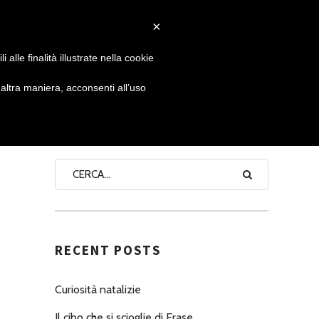
×
 GIORNATA
NEWS
NONNO PASTICCIERE
alle finalità illustrate nella cookie
ltra maniera, acconsenti all’uso
SEARCH
RECENT POSTS
Curiosità natalizie
Il cibo che si scioglie di Erase