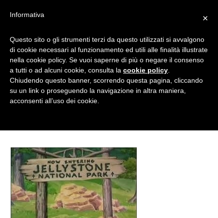
Informativa
×
ROCCE GIALLE E CESTINI
Questo sito o gli strumenti terzi da questo utilizzati si avvalgono
di cookie necessari al funzionamento ed utili alle finalità illustrate
RUBATI: LE COLAZIONI
nella cookie policy. Se vuoi saperne di più o negare il consenso
ALL”ARIA APERTA SON
a tutti o ad alcuni cookie, consulta la
cookie policy
.
SEMPRE PIENE DI
Chiudendo questo banner, scorrendo questa pagina, cliccando
su un link o proseguendo la navigazione in altra maniera,
SORPRESE!
acconsenti all’uso dei cookie.