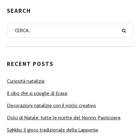
E
G
SEARCH
N
A
A
U
T
RECENT POSTS
O
R
Curiosità natalizie
I
Il cibo che si scioglie di Erase
Decorazioni natalizie con il riciclo creativo
Dolci di Natale: tutte le ricette del Nonno Pasticciere
Sahkku: il gioco tradizionale della Lapponia