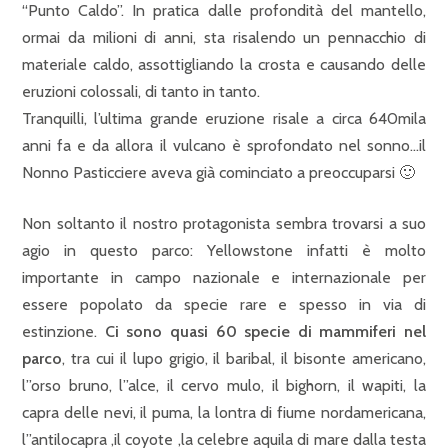
“Punto Caldo”. In pratica dalle profondità del mantello,
ormai da milioni di anni, sta risalendo un pennacchio di
materiale caldo, assottigliando la crosta e causando delle
eruzioni colossali, di tanto in tanto.
Tranquilli, l’ultima grande eruzione risale a circa 640mila
anni fa e da allora il vulcano è sprofondato nel sonno…il
Nonno Pasticciere aveva già cominciato a preoccuparsi 🙂
Non soltanto il nostro protagonista sembra trovarsi a suo
agio in questo parco: Yellowstone infatti è molto
importante in campo nazionale e internazionale per
essere popolato da specie rare e spesso in via di
estinzione.
Ci sono quasi 60 specie di mammiferi nel
parco
, tra cui il lupo grigio, il baribal, il bisonte americano,
l”orso bruno, l”alce, il cervo mulo, il bighorn, il wapiti, la
capra delle nevi, il puma, la lontra di fiume nordamericana,
l”antilocapra ,il coyote ,la celebre aquila di mare dalla testa