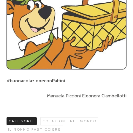
#buonacolazioneconPattìni
Manuela Piccioni Eleonora Ciambellotti
CATEGORIE
COLAZIONE NEL MONDO
IL NONNO PASTICCIERE