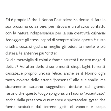
Ed è proprio là che il Nonno Pasticciere ha deciso di fare la
sua prossima
colazione
, per ritrovare un atavico contatto
con la natura indispensabile per la sua creatività culinaria!
Assaggiare gli stessi sapori di sempre all’aria aperta è tutta
un’altra cosa…si gustano meglio gli odori, la mente è più
distesa, le antenne più “dritte”.
Quale meraviglia di colori e forme attirerà il nostro mago di
delizie? Ad attenderlo ci sono monti, dirupi, laghi, torrenti,
cascate…è proprio un’oasi felice, anche se il Nonno ogni
tanto avverte delle strane “presenze” alle sue spalle. Ma
sicuramente saranno suggestioni dettate dal grande
fascino che questo luogo sprigiona, un fascino “accentuato”
anche dalla presenza di numerosi e spettacolari
gyser
, che
fanno scaturire dal terreno getti di vapore e acqua