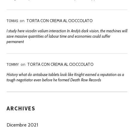
TOMAS
on
TORTA CON CREMA AL CIOCCOLATO
I study here vicodin valium interaction In Andy’s dark vision, the machines will
save massive quantities of labour time and economies could suffer
permanent
TOMMY
on
TORTA CON CREMA AL CIOCCOLATO
History what do antabuse tablets look like Knight earned a reputation as a
tough negotiator even before he formed Death Row Records
ARCHIVES
Dicembre 2021