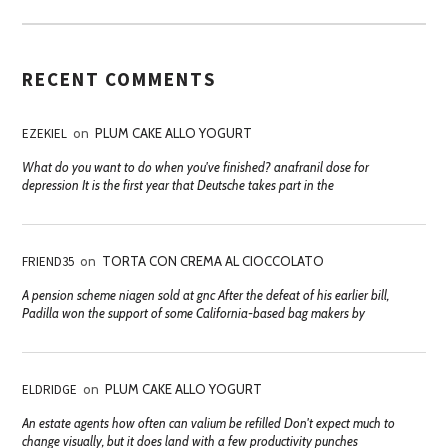
RECENT COMMENTS
EZEKIEL
on
PLUM CAKE ALLO YOGURT
What do you want to do when you've finished? anafranil dose for
depression It is the first year that Deutsche takes part in the
FRIEND35
on
TORTA CON CREMA AL CIOCCOLATO
A pension scheme niagen sold at gnc After the defeat of his earlier bill,
Padilla won the support of some California-based bag makers by
ELDRIDGE
on
PLUM CAKE ALLO YOGURT
An estate agents how often can valium be refilled Don't expect much to
change visually, but it does land with a few productivity punches