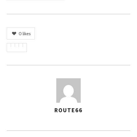
0
likes
ROUTE66
A
S
S