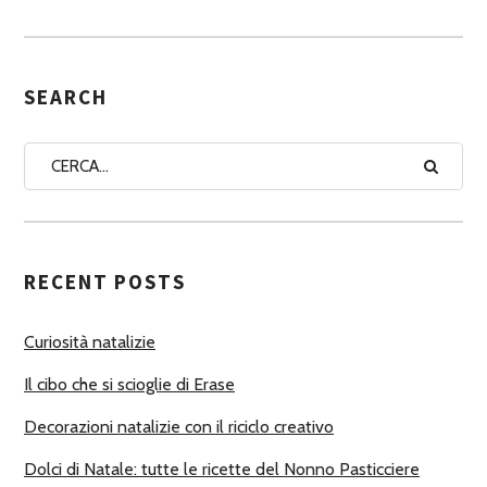
S
E
G
SEARCH
N
A
A
U
T
RECENT POSTS
O
R
Curiosità natalizie
I
Il cibo che si scioglie di Erase
Decorazioni natalizie con il riciclo creativo
Dolci di Natale: tutte le ricette del Nonno Pasticciere