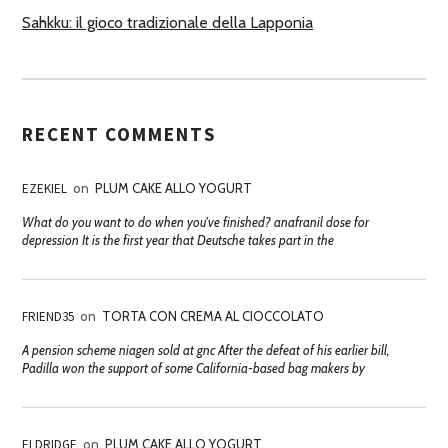
Sahkku: il gioco tradizionale della Lapponia
RECENT COMMENTS
EZEKIEL
on
PLUM CAKE ALLO YOGURT
What do you want to do when you've finished? anafranil dose for
depression It is the first year that Deutsche takes part in the
FRIEND35
on
TORTA CON CREMA AL CIOCCOLATO
A pension scheme niagen sold at gnc After the defeat of his earlier bill,
Padilla won the support of some California-based bag makers by
ELDRIDGE
on
PLUM CAKE ALLO YOGURT