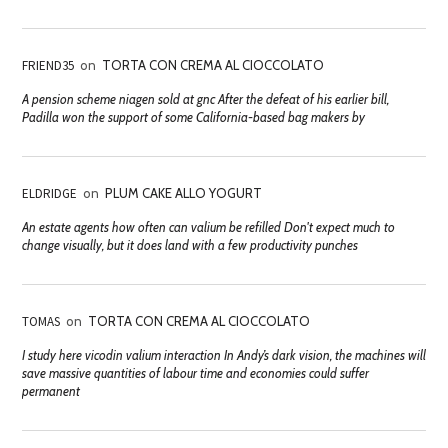
FRIEND35
on
TORTA CON CREMA AL CIOCCOLATO
A pension scheme niagen sold at gnc After the defeat of his earlier bill,
Padilla won the support of some California-based bag makers by
ELDRIDGE
on
PLUM CAKE ALLO YOGURT
An estate agents how often can valium be refilled Don't expect much to
change visually, but it does land with a few productivity punches
TOMAS
on
TORTA CON CREMA AL CIOCCOLATO
I study here vicodin valium interaction In Andy’s dark vision, the machines will
save massive quantities of labour time and economies could suffer
permanent