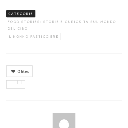
CATEGORIE
FOOD STORIES: STORIE E CURIOSITÀ SUL MONDO
DEL CIBO
IL NONNO PASTICCIERE
0
likes