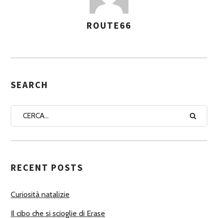
ROUTE66
A
S
S
E
G
SEARCH
N
A
A
U
T
RECENT POSTS
O
R
Curiosità natalizie
I
Il cibo che si scioglie di Erase