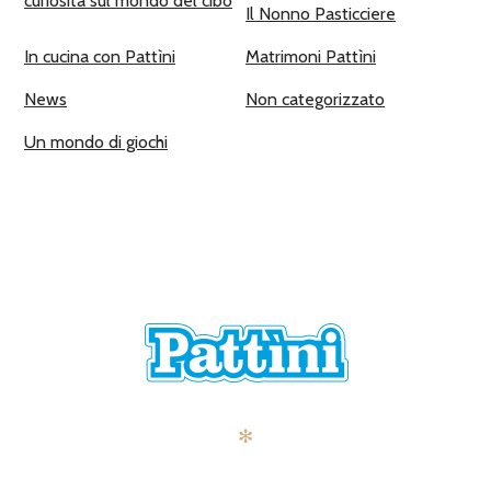
curiosità sul mondo del cibo
Il Nonno Pasticciere
In cucina con Pattìni
Matrimoni Pattìni
News
Non categorizzato
Un mondo di giochi
✻