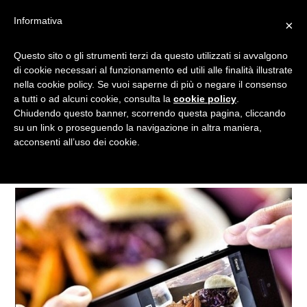
Informativa
×
SCATTA SU INSTAGRAM E IL
Questo sito o gli strumenti terzi da questo utilizzati si avvalgono
di cookie necessari al funzionamento ed utili alle finalità illustrate
CIBO È IN OMAGGIO:
nella cookie policy. Se vuoi saperne di più o negare il consenso
L”IDEA SI CONCRETIZZA A
a tutti o ad alcuni cookie, consulta la
cookie policy
.
LONDRA
Chiudendo questo banner, scorrendo questa pagina, cliccando
su un link o proseguendo la navigazione in altra maniera,
acconsenti all’uso dei cookie.