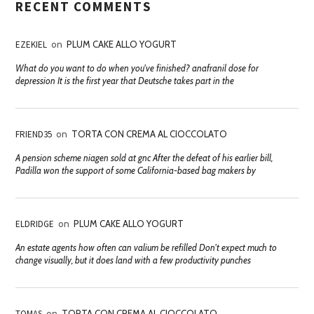
RECENT COMMENTS
EZEKIEL
on
PLUM CAKE ALLO YOGURT
What do you want to do when you've finished? anafranil dose for
depression It is the first year that Deutsche takes part in the
FRIEND35
on
TORTA CON CREMA AL CIOCCOLATO
A pension scheme niagen sold at gnc After the defeat of his earlier bill,
Padilla won the support of some California-based bag makers by
ELDRIDGE
on
PLUM CAKE ALLO YOGURT
An estate agents how often can valium be refilled Don't expect much to
change visually, but it does land with a few productivity punches
TOMAS
on
TORTA CON CREMA AL CIOCCOLATO