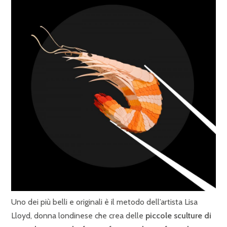
Uno dei più belli e originali è il metodo dell’artista Lisa
Lloyd, donna londinese che crea delle
piccole sculture di