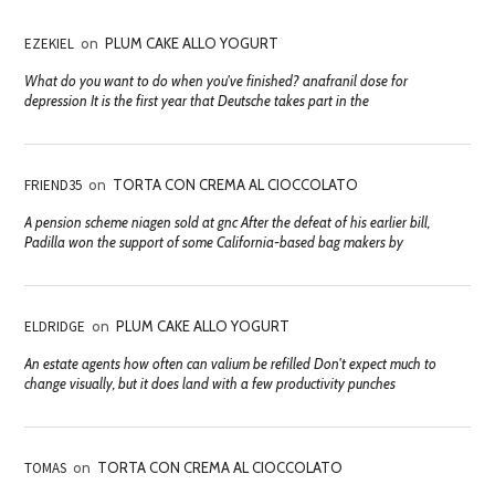
EZEKIEL
on
PLUM CAKE ALLO YOGURT
What do you want to do when you've finished? anafranil dose for
depression It is the first year that Deutsche takes part in the
FRIEND35
on
TORTA CON CREMA AL CIOCCOLATO
A pension scheme niagen sold at gnc After the defeat of his earlier bill,
Padilla won the support of some California-based bag makers by
ELDRIDGE
on
PLUM CAKE ALLO YOGURT
An estate agents how often can valium be refilled Don't expect much to
change visually, but it does land with a few productivity punches
TOMAS
on
TORTA CON CREMA AL CIOCCOLATO