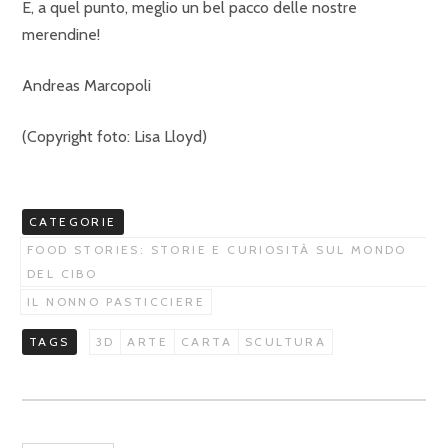
E, a quel punto, meglio un bel pacco delle nostre
merendine!
Andreas Marcopoli
(Copyright foto: Lisa Lloyd)
CATEGORIE
FOOD STORIES: STORIE E CURIOSITÀ SUL MONDO
DEL CIBO
IL NONNO PASTICCIERE
TAGS
3D
ARTE
CARTA
SCULTURA