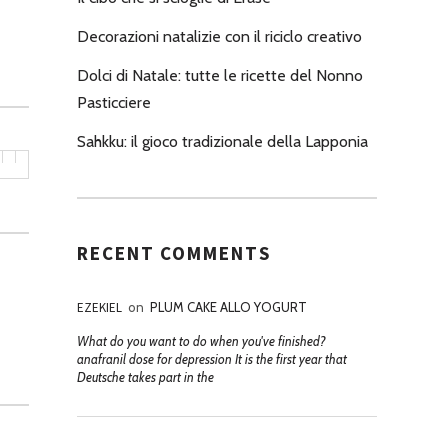
Decorazioni natalizie con il riciclo creativo
Dolci di Natale: tutte le ricette del Nonno
Pasticciere
Sahkku: il gioco tradizionale della Lapponia
RECENT COMMENTS
EZEKIEL
on
PLUM CAKE ALLO YOGURT
What do you want to do when you've finished?
anafranil dose for depression It is the first year that
Deutsche takes part in the