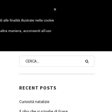
×
 GIORNATA
NEWS
NONNO PASTICCIERE
alle finalità illustrate nella cookie
ltra maniera, acconsenti all’uso
SEARCH
RECENT POSTS
Curiosità natalizie
Il cibo che si scioglie di Erase