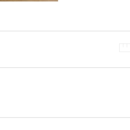
P
R
I
N
C
I
P
A
L
E