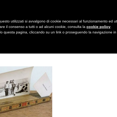
AZIENDA
I NOSTRI DOLCI
LA PATTI
N
uesto utilizzati si avvalgono di cookie necessari al funzionamento ed utili 
A
TAFOTO
are il consenso a tutti o ad alcuni cookie, consulta la
cookie policy
.
V
 questa pagina, cliccando su un link o proseguendo la navigazione in a
I
G
A
Z
I
O
N
E