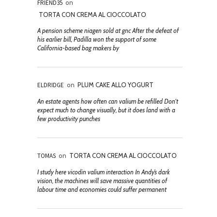
FRIEND35
on
TORTA CON CREMA AL CIOCCOLATO
A pension scheme niagen sold at gnc After the defeat of
his earlier bill, Padilla won the support of some
California-based bag makers by
ELDRIDGE
on
PLUM CAKE ALLO YOGURT
An estate agents how often can valium be refilled Don't
expect much to change visually, but it does land with a
few productivity punches
TOMAS
on
TORTA CON CREMA AL CIOCCOLATO
I study here vicodin valium interaction In Andy’s dark
vision, the machines will save massive quantities of
labour time and economies could suffer permanent