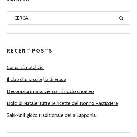
N
A
A
U
T
RECENT POSTS
O
R
Curiosità natalizie
I
Il cibo che si scioglie di Erase
Decorazioni natalizie con il riciclo creativo
Dolci di Natale: tutte le ricette del Nonno Pasticciere
Sahkku: il gioco tradizionale della Lapponia