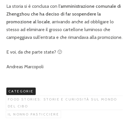
La storia si è conclusa con
l’amministrazione comunale d
i
Zhengzhou
che ha deciso di far sospendere la
promozione al locale
, arrivando anche ad obbligare lo
stesso ad eliminare il grosso cartellone luminoso che
campeggiava sull’entrata e che rimandava alla promozione.
E voi, da che parte state? 🙂
Andreas Marcopoli
CATEGORIE
FOOD STORIES: STORIE E CURIOSITÀ SUL MONDO
DEL CIBO
IL NONNO PASTICCIERE