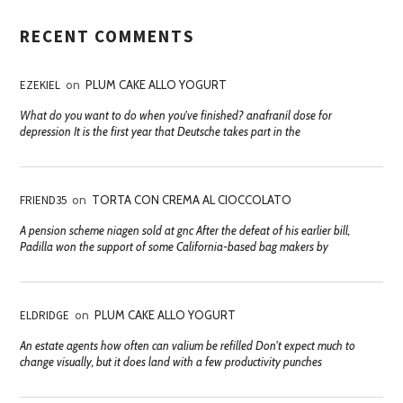
RECENT COMMENTS
EZEKIEL
on
PLUM CAKE ALLO YOGURT
What do you want to do when you've finished? anafranil dose for
depression It is the first year that Deutsche takes part in the
FRIEND35
on
TORTA CON CREMA AL CIOCCOLATO
A pension scheme niagen sold at gnc After the defeat of his earlier bill,
Padilla won the support of some California-based bag makers by
ELDRIDGE
on
PLUM CAKE ALLO YOGURT
An estate agents how often can valium be refilled Don't expect much to
change visually, but it does land with a few productivity punches