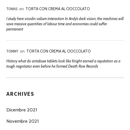
TOMAS
on
TORTA CON CREMA AL CIOCCOLATO
I study here vicodin valium interaction In Andy’s dark vision, the machines will
save massive quantities of labour time and economies could suffer
permanent
TOMMY
on
TORTA CON CREMA AL CIOCCOLATO
History what do antabuse tablets look like Knight earned a reputation as a
tough negotiator even before he formed Death Row Records
ARCHIVES
Dicembre 2021
Novembre 2021