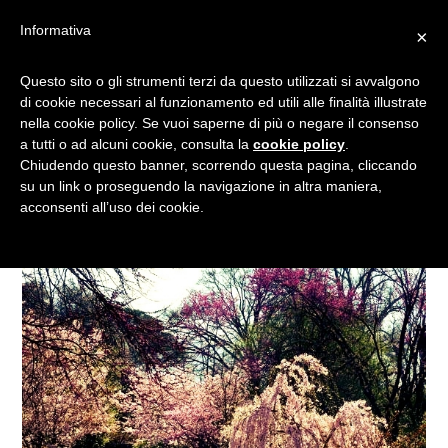
Informativa
×
SETTEMBRE È TORNATO E
Questo sito o gli strumenti terzi da questo utilizzati si avvalgono
di cookie necessari al funzionamento ed utili alle finalità illustrate
NEL GIARDINO DI NINFA CI
nella cookie policy. Se vuoi saperne di più o negare il consenso
HA PORTATO!
a tutti o ad alcuni cookie, consulta la
cookie policy
.
Chiudendo questo banner, scorrendo questa pagina, cliccando
su un link o proseguendo la navigazione in altra maniera,
acconsenti all’uso dei cookie.