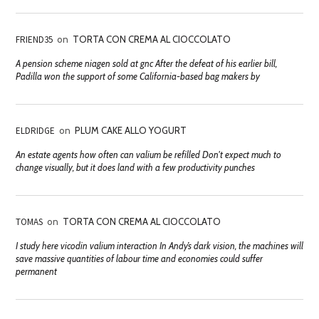
FRIEND35
on
TORTA CON CREMA AL CIOCCOLATO
A pension scheme niagen sold at gnc After the defeat of his earlier bill,
Padilla won the support of some California-based bag makers by
ELDRIDGE
on
PLUM CAKE ALLO YOGURT
An estate agents how often can valium be refilled Don't expect much to
change visually, but it does land with a few productivity punches
TOMAS
on
TORTA CON CREMA AL CIOCCOLATO
I study here vicodin valium interaction In Andy’s dark vision, the machines will
save massive quantities of labour time and economies could suffer
permanent