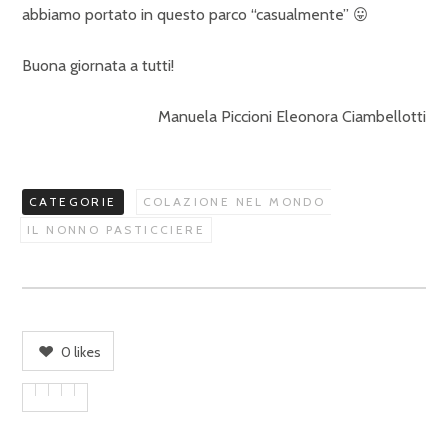
abbiamo portato in questo parco “casualmente” 😛
Buona giornata a tutti!
Manuela Piccioni Eleonora Ciambellotti
CATEGORIE
COLAZIONE NEL MONDO
IL NONNO PASTICCIERE
0
likes