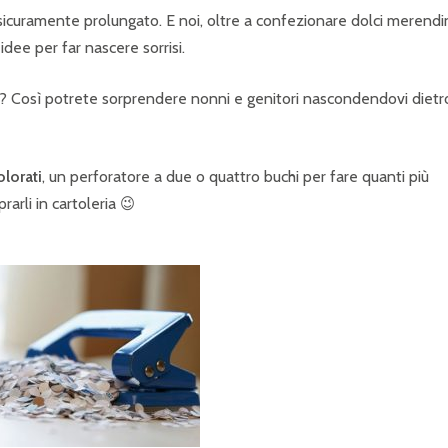
è sicuramente prolungato. E noi, oltre a confezionare dolci merend
dee per far nascere sorrisi.
? Così potrete sorprendere nonni e genitori nascondendovi dietr
olorati
, un perforatore a due o quattro buchi per fare quanti più
arli in cartoleria 😉