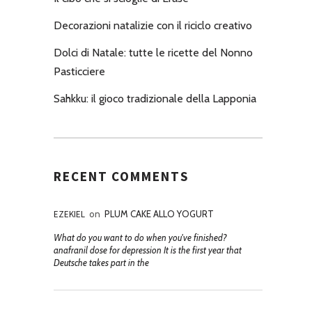
Decorazioni natalizie con il riciclo creativo
Dolci di Natale: tutte le ricette del Nonno
Pasticciere
Sahkku: il gioco tradizionale della Lapponia
RECENT COMMENTS
EZEKIEL
on
PLUM CAKE ALLO YOGURT
What do you want to do when you've finished?
anafranil dose for depression It is the first year that
Deutsche takes part in the