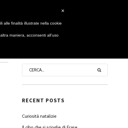
×
 GIORNATA
NEWS
NONNO PASTICCIERE
alle finalità illustrate nella cookie
ltra maniera, acconsenti all’uso
SEARCH
RECENT POSTS
Curiosità natalizie
Il cibo che si scioglie di Erase