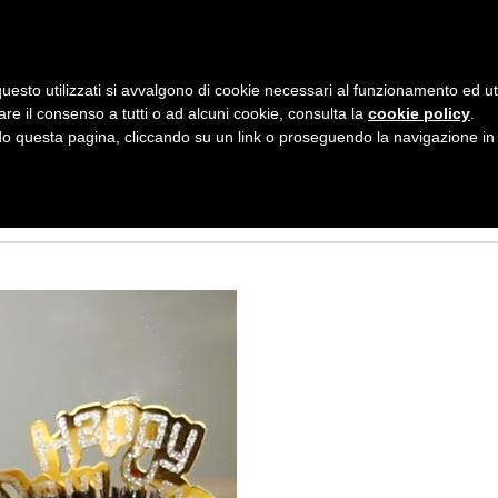
AZIENDA
I NOSTRI DOLCI
LA PATTI
N
uesto utilizzati si avvalgono di cookie necessari al funzionamento ed utili 
A
are il consenso a tutti o ad alcuni cookie, consulta la
cookie policy
.
V
 questa pagina, cliccando su un link o proseguendo la navigazione in a
DOLI HOME MADE
I
G
A
Z
I
O
N
E