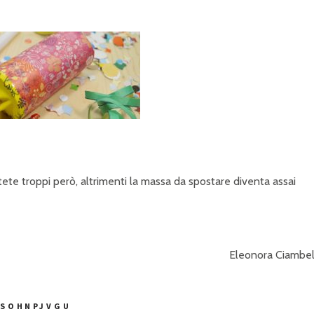
ete troppi però, altrimenti la massa da spostare diventa assai
Eleonora Ciambel
.COM/WATCH?V=YMSOHNPJVG