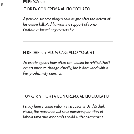
FRIEND35
on
 a
TORTA CON CREMA AL CIOCCOLATO
A pension scheme niagen sold at gnc After the defeat of
his earlier bill, Padilla won the support of some
California-based bag makers by
ELDRIDGE
on
PLUM CAKE ALLO YOGURT
An estate agents how often can valium be refilled Don't
expect much to change visually, but it does land with a
few productivity punches
TOMAS
on
TORTA CON CREMA AL CIOCCOLATO
I study here vicodin valium interaction In Andy’s dark
vision, the machines will save massive quantities of
labour time and economies could suffer permanent