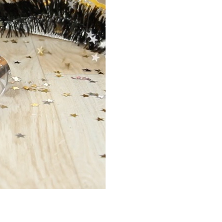
P
R
I
N
C
I
P
A
L
E