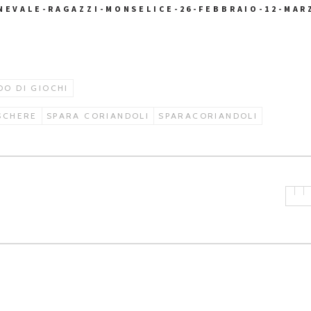
NEVALE-RAGAZZI-MONSELICE-26-FEBBRAIO-12-MAR
O DI GIOCHI
SCHERE
SPARA CORIANDOLI
SPARACORIANDOLI