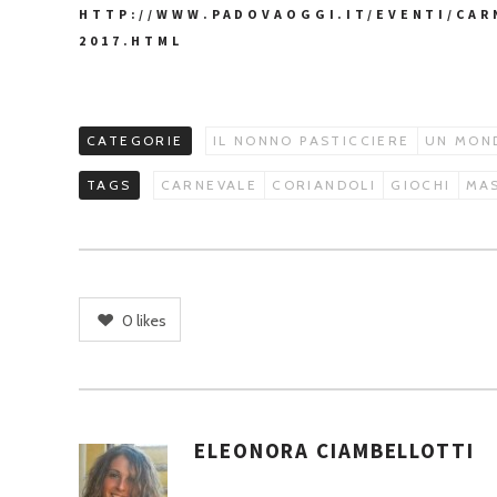
HTTP://WWW.PADOVAOGGI.IT/EVENTI/CAR
2017.HTML
CATEGORIE
IL NONNO PASTICCIERE
UN MOND
TAGS
CARNEVALE
CORIANDOLI
GIOCHI
MA
0
likes
ELEONORA CIAMBELLOTTI
A
S