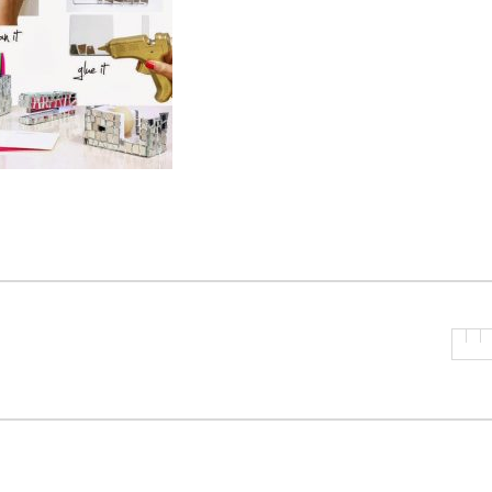
P
R
I
N
C
I
P
A
L
E