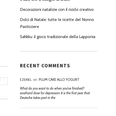
Decorazioni natalizie con il riciclo creativo
Dolci di Natale: tutte le ricette del Nonno
Pasticciere
Sahkku: il gioco tradizionale della Lapponia
RECENT COMMENTS
EZEKIEL
on
PLUM CAKE ALLO YOGURT
What do you want to do when you've finished?
anafranil dose for depression It is the first year that
Deutsche takes part in the