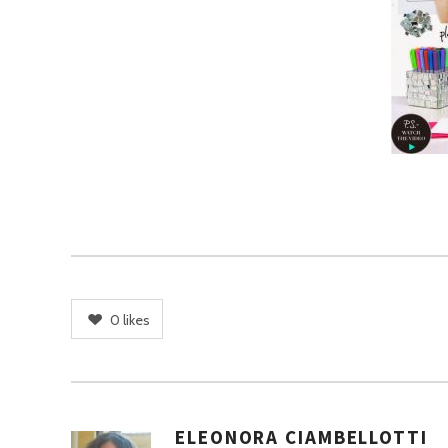
0
likes
ELEONORA CIAMBELLOTTI
A