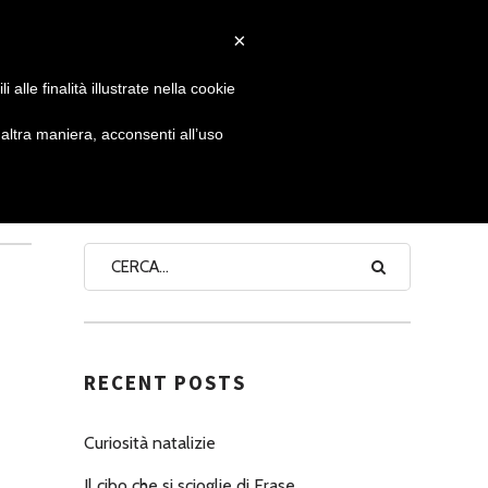
×
 GIORNATA
NEWS
NONNO PASTICCIERE
alle finalità illustrate nella cookie
E
ltra maniera, acconsenti all’uso
SEARCH
RECENT POSTS
Curiosità natalizie
Il cibo che si scioglie di Erase