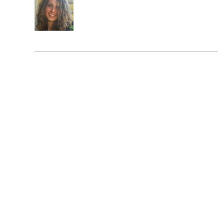
S
S
E
G
N
A
A
U
T
O
R
I