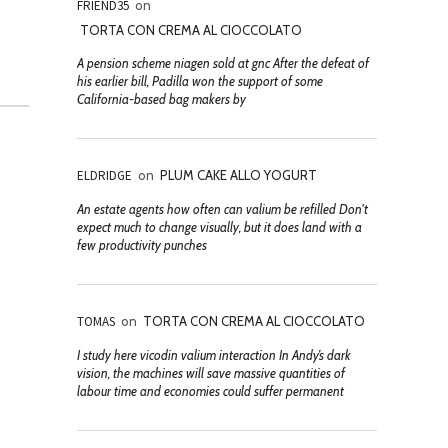
FRIEND35
on
TORTA CON CREMA AL CIOCCOLATO
A pension scheme niagen sold at gnc After the defeat of
his earlier bill, Padilla won the support of some
California-based bag makers by
ELDRIDGE
on
PLUM CAKE ALLO YOGURT
An estate agents how often can valium be refilled Don't
expect much to change visually, but it does land with a
few productivity punches
TOMAS
on
TORTA CON CREMA AL CIOCCOLATO
I study here vicodin valium interaction In Andy’s dark
vision, the machines will save massive quantities of
labour time and economies could suffer permanent