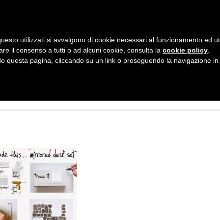
AZIENDA
I NOSTRI DOLCI
LA PATTI
N
uesto utilizzati si avvalgono di cookie necessari al funzionamento ed utili 
A
67CF4BF9F28890B
are il consenso a tutti o ad alcuni cookie, consulta la
cookie policy
.
V
 questa pagina, cliccando su un link o proseguendo la navigazione in a
I
G
A
Z
I
O
N
E