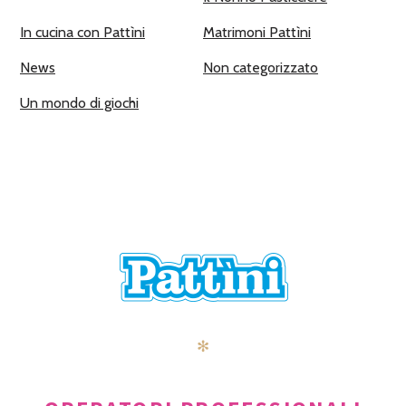
In cucina con Pattìni
Matrimoni Pattìni
News
Non categorizzato
Un mondo di giochi
✻