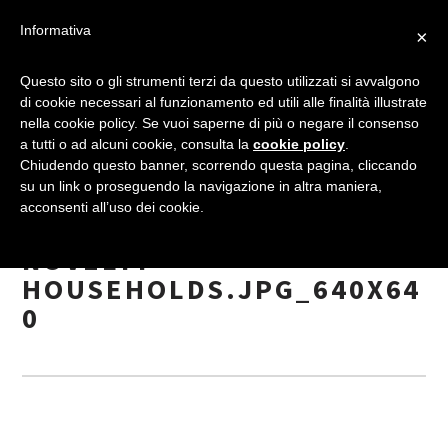
Informativa
×
SILVER-METAL-
Questo sito o gli strumenti terzi da questo utilizzati si avvalgono
di cookie necessari al funzionamento ed utili alle finalità illustrate
RECTANGULAR-STORAGE-
nella cookie policy. Se vuoi saperne di più o negare il consenso
BOX-DIY-BLANK-TIN-
a tutti o ad alcuni cookie, consulta la
cookie policy
.
ORGANIZER-BOX-
Chiudendo questo banner, scorrendo questa pagina, cliccando
su un link o proseguendo la navigazione in altra maniera,
ORGANIZADOR-CAIXA-
acconsenti all’uso dei cookie.
ORGANIZADORA-CASKET-
NOVELTY-
HOUSEHOLDS.JPG_640X64
0