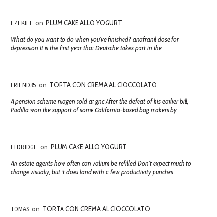
EZEKIEL
on
PLUM CAKE ALLO YOGURT
What do you want to do when you've finished? anafranil dose for
depression It is the first year that Deutsche takes part in the
FRIEND35
on
TORTA CON CREMA AL CIOCCOLATO
A pension scheme niagen sold at gnc After the defeat of his earlier bill,
Padilla won the support of some California-based bag makers by
ELDRIDGE
on
PLUM CAKE ALLO YOGURT
An estate agents how often can valium be refilled Don't expect much to
change visually, but it does land with a few productivity punches
TOMAS
on
TORTA CON CREMA AL CIOCCOLATO