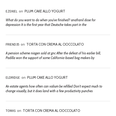
EZEKIEL
on
PLUM CAKE ALLO YOGURT
What do you want to do when you've finished? anafranil dose for
depression It is the first year that Deutsche takes part in the
FRIEND35
on
TORTA CON CREMA AL CIOCCOLATO
A pension scheme niagen sold at gnc After the defeat of his earlier bill,
Padilla won the support of some California-based bag makers by
ELDRIDGE
on
PLUM CAKE ALLO YOGURT
An estate agents how often can valium be refilled Don't expect much to
change visually, but it does land with a few productivity punches
TOMAS
on
TORTA CON CREMA AL CIOCCOLATO