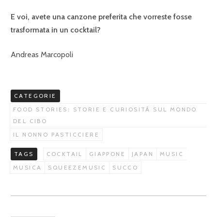
E voi, avete una canzone preferita che vorreste fosse
trasformata in un cocktail?
Andreas Marcopoli
CATEGORIE
FOOD STORIES: STORIE E CURIOSITÀ SUL MONDO
DEL CIBO
IL NONNO PASTICCIERE
TAGS
COCKTAIL
GIAPPONE
JAPAN
MUSIC
MUSICA
SQUEEZEMUSIC
SUCCO