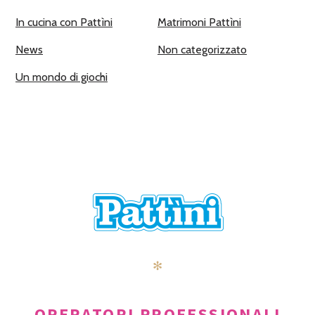
In cucina con Pattìni
Matrimoni Pattìni
News
Non categorizzato
Un mondo di giochi
✻
OPERATORI PROFESSIONALI