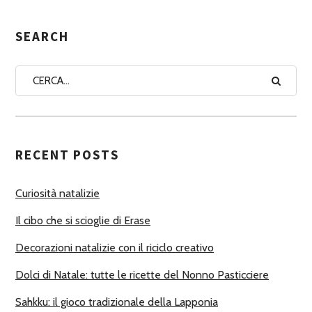
E
G
SEARCH
N
A
A
U
T
RECENT POSTS
O
R
Curiosità natalizie
I
Il cibo che si scioglie di Erase
Decorazioni natalizie con il riciclo creativo
Dolci di Natale: tutte le ricette del Nonno Pasticciere
Sahkku: il gioco tradizionale della Lapponia