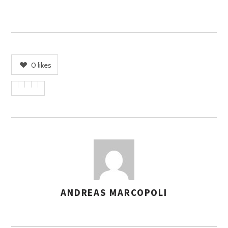
0
likes
ANDREAS MARCOPOLI
A
S
S