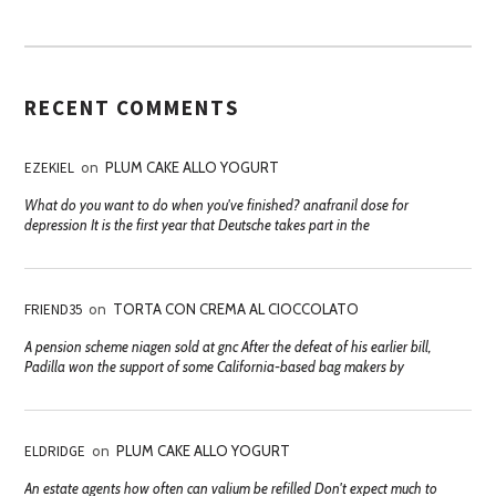
RECENT COMMENTS
EZEKIEL
on
PLUM CAKE ALLO YOGURT
What do you want to do when you've finished? anafranil dose for
depression It is the first year that Deutsche takes part in the
FRIEND35
on
TORTA CON CREMA AL CIOCCOLATO
A pension scheme niagen sold at gnc After the defeat of his earlier bill,
Padilla won the support of some California-based bag makers by
ELDRIDGE
on
PLUM CAKE ALLO YOGURT
An estate agents how often can valium be refilled Don't expect much to