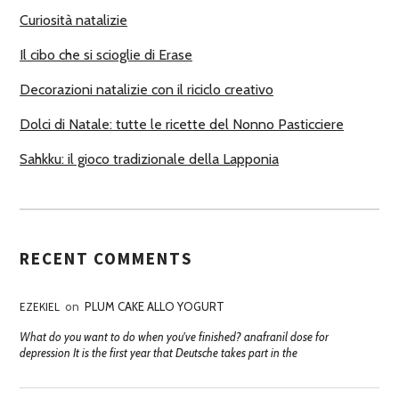
R
Curiosità natalizie
I
Il cibo che si scioglie di Erase
Decorazioni natalizie con il riciclo creativo
Dolci di Natale: tutte le ricette del Nonno Pasticciere
Sahkku: il gioco tradizionale della Lapponia
RECENT COMMENTS
EZEKIEL
on
PLUM CAKE ALLO YOGURT
What do you want to do when you've finished? anafranil dose for
depression It is the first year that Deutsche takes part in the