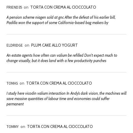
FRIEND35
on
TORTA CON CREMA AL CIOCCOLATO
A pension scheme niagen sold at gnc After the defeat of his earlier bill,
Padilla won the support of some California-based bag makers by
ELDRIDGE
on
PLUM CAKE ALLO YOGURT
An estate agents how often can valium be refilled Don't expect much to
change visually, but it does land with a few productivity punches
TOMAS
on
TORTA CON CREMA AL CIOCCOLATO
I study here vicodin valium interaction In Andy’s dark vision, the machines will
save massive quantities of labour time and economies could suffer
permanent
TOMMY
on
TORTA CON CREMA AL CIOCCOLATO