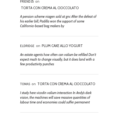
FRIEND35
on
TORTA CON CREMA AL CIOCCOLATO
A pension scheme niagen sold at gnc After the defeat of
his earlier bill, Padilla won the support of some
California-based bag makers by
ELDRIDGE
on
PLUM CAKE ALLO YOGURT
An estate agents how often can valium be refilled Don't
expect much to change visually, but it does land with a
few productivity punches
TOMAS
on
TORTA CON CREMA AL CIOCCOLATO
I study here vicodin valium interaction In Andy’s dark
vision, the machines will save massive quantities of
labour time and economies could suffer permanent