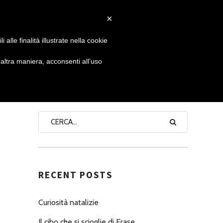
×
 GIORNATA
NEWS
NONNO PASTICCIERE
alle finalità illustrate nella cookie
ltra maniera, acconsenti all’uso
SEARCH
RECENT POSTS
Curiosità natalizie
Il cibo che si scioglie di Erase