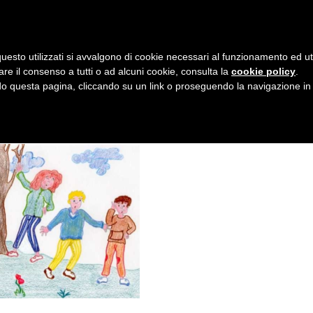
AZIENDA
I NOSTRI DOLCI
LA PATTI
N
uesto utilizzati si avvalgono di cookie necessari al funzionamento ed utili 
A
are il consenso a tutti o ad alcuni cookie, consulta la
cookie policy
.
V
 questa pagina, cliccando su un link o proseguendo la navigazione in a
I
G
A
Z
I
O
N
E