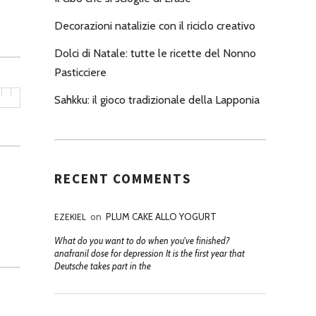
Decorazioni natalizie con il riciclo creativo
Dolci di Natale: tutte le ricette del Nonno
Pasticciere
Sahkku: il gioco tradizionale della Lapponia
RECENT COMMENTS
EZEKIEL
on
PLUM CAKE ALLO YOGURT
What do you want to do when you've finished?
anafranil dose for depression It is the first year that
Deutsche takes part in the