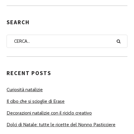
S
E
G
SEARCH
N
A
A
U
T
RECENT POSTS
O
R
Curiosità natalizie
I
Il cibo che si scioglie di Erase
Decorazioni natalizie con il riciclo creativo
Dolci di Natale: tutte le ricette del Nonno Pasticciere