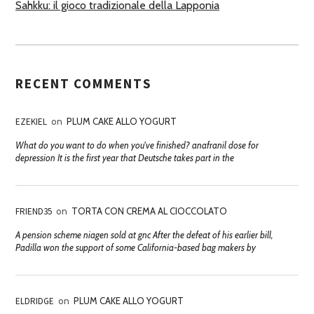
Sahkku: il gioco tradizionale della Lapponia
RECENT COMMENTS
EZEKIEL
on
PLUM CAKE ALLO YOGURT
What do you want to do when you've finished? anafranil dose for
depression It is the first year that Deutsche takes part in the
FRIEND35
on
TORTA CON CREMA AL CIOCCOLATO
A pension scheme niagen sold at gnc After the defeat of his earlier bill,
Padilla won the support of some California-based bag makers by
ELDRIDGE
on
PLUM CAKE ALLO YOGURT