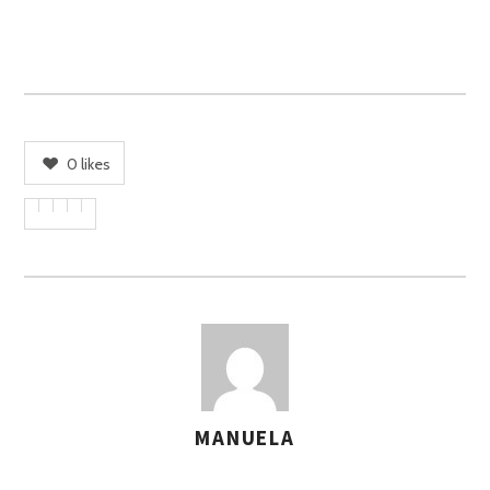
0
likes
MANUELA
A
S