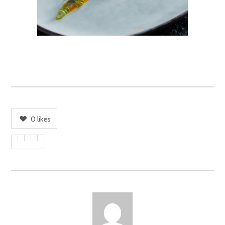
0
likes