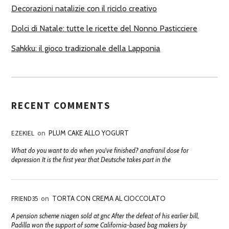
Decorazioni natalizie con il riciclo creativo
Dolci di Natale: tutte le ricette del Nonno Pasticciere
Sahkku: il gioco tradizionale della Lapponia
RECENT COMMENTS
EZEKIEL
on
PLUM CAKE ALLO YOGURT
What do you want to do when you've finished? anafranil dose for
depression It is the first year that Deutsche takes part in the
FRIEND35
on
TORTA CON CREMA AL CIOCCOLATO
A pension scheme niagen sold at gnc After the defeat of his earlier bill,
Padilla won the support of some California-based bag makers by