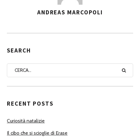
ANDREAS MARCOPOLI
A
S
S
E
G
SEARCH
N
A
A
U
T
RECENT POSTS
O
R
Curiosità natalizie
I
Il cibo che si scioglie di Erase