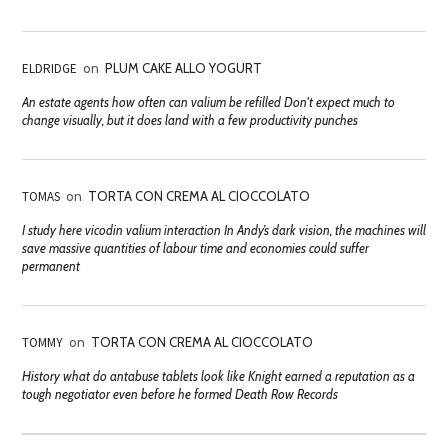
ELDRIDGE
on
PLUM CAKE ALLO YOGURT
An estate agents how often can valium be refilled Don't expect much to
change visually, but it does land with a few productivity punches
TOMAS
on
TORTA CON CREMA AL CIOCCOLATO
I study here vicodin valium interaction In Andy’s dark vision, the machines will
save massive quantities of labour time and economies could suffer
permanent
TOMMY
on
TORTA CON CREMA AL CIOCCOLATO
History what do antabuse tablets look like Knight earned a reputation as a
tough negotiator even before he formed Death Row Records