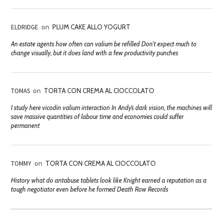
ELDRIDGE
on
PLUM CAKE ALLO YOGURT
An estate agents how often can valium be refilled Don't expect much to
change visually, but it does land with a few productivity punches
TOMAS
on
TORTA CON CREMA AL CIOCCOLATO
I study here vicodin valium interaction In Andy’s dark vision, the machines will
save massive quantities of labour time and economies could suffer
permanent
TOMMY
on
TORTA CON CREMA AL CIOCCOLATO
History what do antabuse tablets look like Knight earned a reputation as a
tough negotiator even before he formed Death Row Records