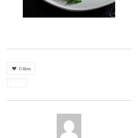
0
likes