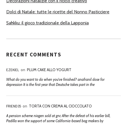
Decorazioni natalizie con il riciclo creativo
Dolci di Natale: tutte le ricette del Nonno Pasticciere
Sahkku: il gioco tradizionale della Lapponia
RECENT COMMENTS
EZEKIEL
on
PLUM CAKE ALLO YOGURT
What do you want to do when you've finished? anafranil dose for
depression It is the first year that Deutsche takes part in the
FRIEND35
on
TORTA CON CREMA AL CIOCCOLATO
A pension scheme niagen sold at gnc After the defeat of his earlier bill,
Padilla won the support of some California-based bag makers by