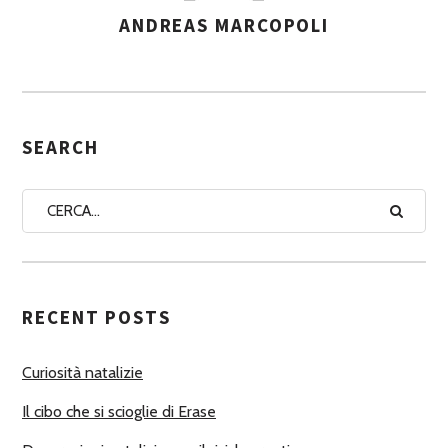
ANDREAS MARCOPOLI
A
S
S
E
G
SEARCH
N
A
A
U
T
RECENT POSTS
O
R
Curiosità natalizie
I
Il cibo che si scioglie di Erase