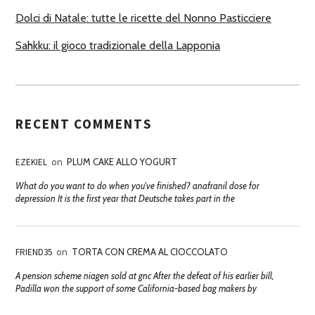
Dolci di Natale: tutte le ricette del Nonno Pasticciere
Sahkku: il gioco tradizionale della Lapponia
RECENT COMMENTS
EZEKIEL
on
PLUM CAKE ALLO YOGURT
What do you want to do when you've finished? anafranil dose for
depression It is the first year that Deutsche takes part in the
FRIEND35
on
TORTA CON CREMA AL CIOCCOLATO
A pension scheme niagen sold at gnc After the defeat of his earlier bill,
Padilla won the support of some California-based bag makers by