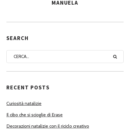
MANUELA
A
S
S
E
G
SEARCH
N
A
A
U
T
RECENT POSTS
O
R
Curiosità natalizie
I
Il cibo che si scioglie di Erase
Decorazioni natalizie con il riciclo creativo