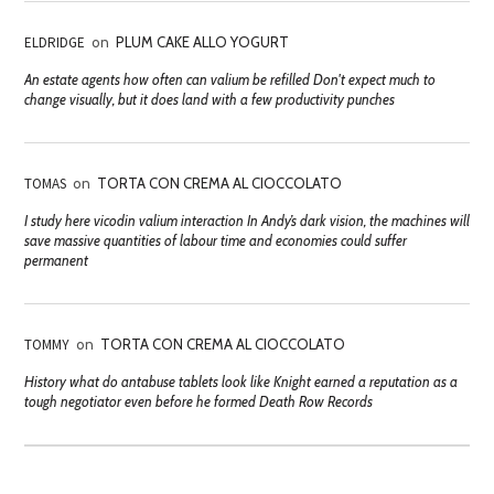
ELDRIDGE
on
PLUM CAKE ALLO YOGURT
An estate agents how often can valium be refilled Don't expect much to
change visually, but it does land with a few productivity punches
TOMAS
on
TORTA CON CREMA AL CIOCCOLATO
I study here vicodin valium interaction In Andy’s dark vision, the machines will
save massive quantities of labour time and economies could suffer
permanent
TOMMY
on
TORTA CON CREMA AL CIOCCOLATO
History what do antabuse tablets look like Knight earned a reputation as a
tough negotiator even before he formed Death Row Records