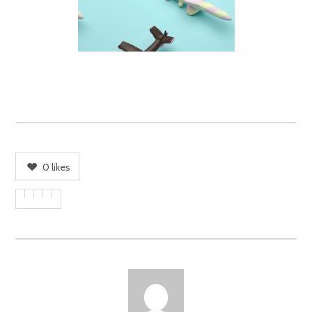
0
likes