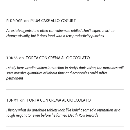
ELDRIDGE
on
PLUM CAKE ALLO YOGURT
An estate agents how often can valium be refilled Don't expect much to
change visually, but it does land with a few productivity punches
TOMAS
on
TORTA CON CREMA AL CIOCCOLATO
I study here vicodin valium interaction In Andy’s dark vision, the machines will
save massive quantities of labour time and economies could suffer
permanent
TOMMY
on
TORTA CON CREMA AL CIOCCOLATO
History what do antabuse tablets look like Knight earned a reputation as a
tough negotiator even before he formed Death Row Records