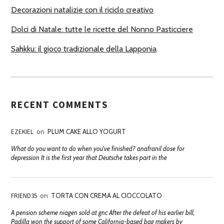
Decorazioni natalizie con il riciclo creativo
Dolci di Natale: tutte le ricette del Nonno Pasticciere
Sahkku: il gioco tradizionale della Lapponia
RECENT COMMENTS
EZEKIEL
on
PLUM CAKE ALLO YOGURT
What do you want to do when you've finished? anafranil dose for
depression It is the first year that Deutsche takes part in the
FRIEND35
on
TORTA CON CREMA AL CIOCCOLATO
A pension scheme niagen sold at gnc After the defeat of his earlier bill,
Padilla won the support of some California-based bag makers by