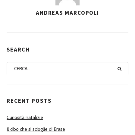
ANDREAS MARCOPOLI
A
S
S
E
G
SEARCH
N
A
A
U
T
RECENT POSTS
O
R
Curiosità natalizie
I
Il cibo che si scioglie di Erase