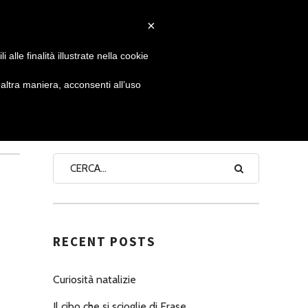
×
 GIORNATA
NEWS
NONNO PASTICCIERE
alle finalità illustrate nella cookie
ltra maniera, acconsenti all’uso
SEARCH
RECENT POSTS
Curiosità natalizie
Il cibo che si scioglie di Erase