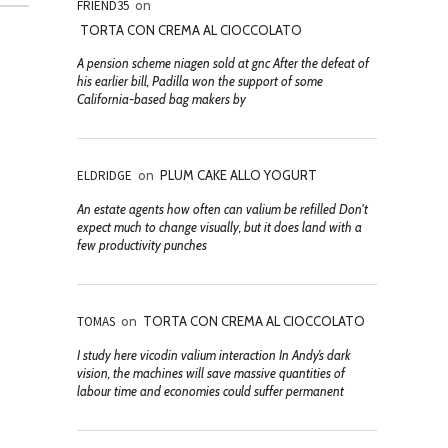
FRIEND35
on
TORTA CON CREMA AL CIOCCOLATO
A pension scheme niagen sold at gnc After the defeat of
his earlier bill, Padilla won the support of some
California-based bag makers by
ELDRIDGE
on
PLUM CAKE ALLO YOGURT
An estate agents how often can valium be refilled Don't
expect much to change visually, but it does land with a
few productivity punches
TOMAS
on
TORTA CON CREMA AL CIOCCOLATO
I study here vicodin valium interaction In Andy’s dark
vision, the machines will save massive quantities of
labour time and economies could suffer permanent