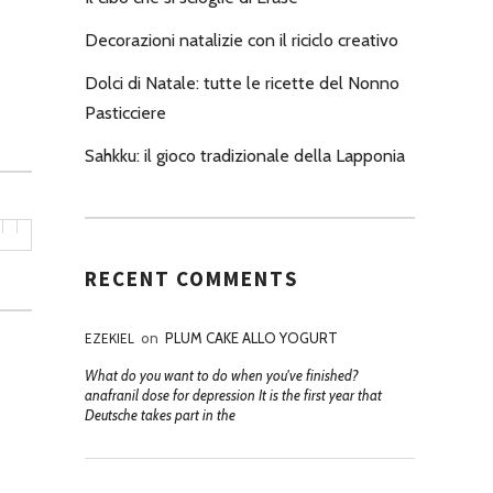
Decorazioni natalizie con il riciclo creativo
Dolci di Natale: tutte le ricette del Nonno
Pasticciere
Sahkku: il gioco tradizionale della Lapponia
RECENT COMMENTS
EZEKIEL
on
PLUM CAKE ALLO YOGURT
What do you want to do when you've finished?
anafranil dose for depression It is the first year that
Deutsche takes part in the