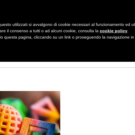
AZIENDA
I NOSTRI DOLCI
LA PATTI
N
uesto utilizzati si avvalgono di cookie necessari al funzionamento ed utili 
A
 – ARTE E
are il consenso a tutti o ad alcuni cookie, consulta la
cookie policy
.
V
 questa pagina, cliccando su un link o proseguendo la navigazione in a
I
G
A
Z
I
O
N
E