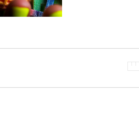
P
R
I
N
C
I
P
A
L
E