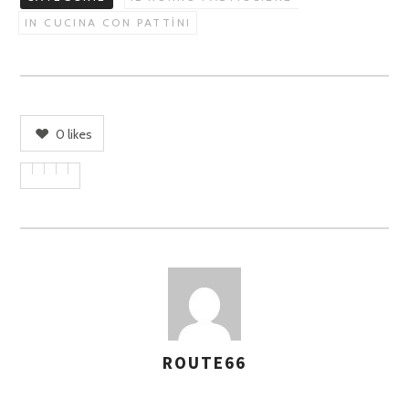
IN CUCINA CON PATTÌNI
0
likes
ROUTE66
A
S