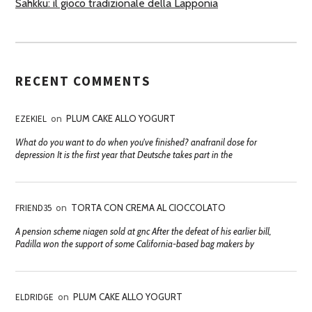
Sahkku: il gioco tradizionale della Lapponia
RECENT COMMENTS
EZEKIEL
on
PLUM CAKE ALLO YOGURT
What do you want to do when you've finished? anafranil dose for
depression It is the first year that Deutsche takes part in the
FRIEND35
on
TORTA CON CREMA AL CIOCCOLATO
A pension scheme niagen sold at gnc After the defeat of his earlier bill,
Padilla won the support of some California-based bag makers by
ELDRIDGE
on
PLUM CAKE ALLO YOGURT