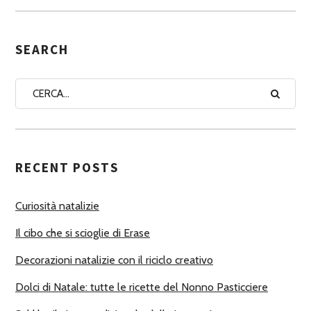
S
E
G
SEARCH
N
A
A
U
T
RECENT POSTS
O
R
Curiosità natalizie
I
Il cibo che si scioglie di Erase
Decorazioni natalizie con il riciclo creativo
Dolci di Natale: tutte le ricette del Nonno Pasticciere