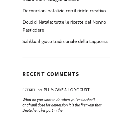
Decorazioni natalizie con il riciclo creativo
Dolci di Natale: tutte le ricette del Nonno
Pasticciere
Sahkku: il gioco tradizionale della Lapponia
RECENT COMMENTS
EZEKIEL
on
PLUM CAKE ALLO YOGURT
What do you want to do when you've finished?
anafranil dose for depression It is the first year that
Deutsche takes part in the