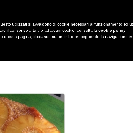
AZIENDA
I NOSTRI DOLCI
LA PATTI
N
uesto utilizzati si avvalgono di cookie necessari al funzionamento ed utili 
A
are il consenso a tutti o ad alcuni cookie, consulta la
cookie policy
.
V
 questa pagina, cliccando su un link o proseguendo la navigazione in a
IATA CARAMELLAT
I
G
A
Z
I
O
N
E