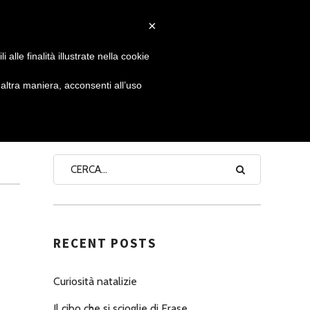
×
 GIORNATA
NEWS
NONNO PASTICCIERE
alle finalità illustrate nella cookie
ltra maniera, acconsenti all’uso
A
SEARCH
RECENT POSTS
Curiosità natalizie
Il cibo che si scioglie di Erase