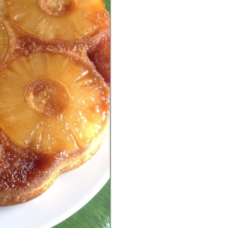
P
R
I
N
C
I
P
A
L
E